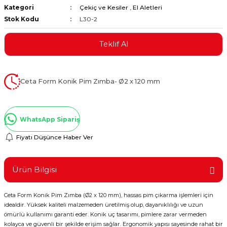
Kategori
Çekiç ve Kesiler
,
El Aletleri
ştırıclar
lar ve Penseler
Stok Kodu
L30-2
cılar
i
Teklif Al
erleri
e Eğeler
Ceta Form Konik Pim Zımba- Ø2 x 120 mm
i Kaplamalar
etleri
WhatsApp Sipariş
Fiyatı Düşünce Haber Ver
Atölye Aletleri
Ürün Bilgisi
Ceta Form Konik Pim Zımba (Ø2 x 120 mm), hassas pim çıkarma işlemleri için
idealdir. Yüksek kaliteli malzemeden üretilmiş olup, dayanıklılığı ve uzun
 Aksesuarları
ömürlü kullanımı garanti eder. Konik uç tasarımı, pimlere zarar vermeden
kolayca ve güvenli bir şekilde erişim sağlar. Ergonomik yapısı sayesinde rahat bir