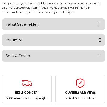
tutuş sunar, böylece işlerinizi daha hızlı ve verimli bir şekilde tamamlamanıza
yardımcı olur. Atölyeler, tamirhaneler ve hobi amaçlı kullanımlar için
mükemmel bir araçtır. Ceta Form kalitesiyle üretilmiştir.
Taksit Seçenekleri
Yorumlar
Soru & Cevap
Bu ürüne ilk yorumu siz yapın!
Yorum Yaz
Ürün hakkında henüz soru sorulmamış.
Soru Sor
HIZLI GÖNDERİ
GÜVENLİ ALIŞVERİŞ
17:00’a kadar ki tüm siparişler
256bit SSL Sertifikası