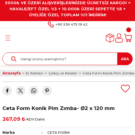
3000₺ VE ÜZERİ ALIŞVERİŞLERİNİZDE ÜCRETSİZ KARGO! +
Geri Dön
Geri Dön
Geri Dön
Geri Dön
Geri Dön
HAVALE/EFT ÖZEL %3 + 10.000₺ ÜZERİ SEPETTE %5 +
ÜYELİĞE ÖZEL TOPLAM %11 İNDİRİM!
ar
eyler
e Gresler
ndırma Taşları ve
+90 536 475 19 42
ar
eyiciler
ve Alet Setleri
ırıcılar
- Kaplama
ı
llenler
ARA
kler
eyler
ar ve Aksesuarları
Anasayfa
El Aletleri
Çekiç ve Kesiler
Ceta Form Konik Pim Zımba
r
tırıcılar
arı
ı
 Yapıştırıcılar
ik Kesme Ve Taşlama Sıvıları
 Bits Uçlar
Ceta Form Konik Pim Zımba- Ø2 x 120 mm
lar
yleri
ları
ciler
267,09 ₺
KDV Dahil
r
ler
ciler
etler ve Multimetreler
Marka
CETA FORM