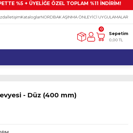
PETTE %5 + ÜYELİĞE ÖZEL TOPLAM %11 İNDİRİM!
ızda
İletişim
Kataloglar
NORDBAK AŞINMA ÖNLEYİCİ UYGULAMALAR
0
Sepetim
0,00 TL
evyesi - Düz (400 mm)
ORM