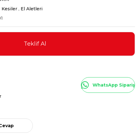
 Kesiler
,
El Aletleri
01
Teklif Al
WhatsApp Sipariş
r
 Cevap