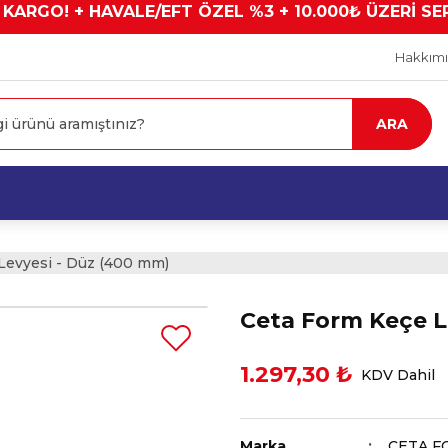
 KARGO! + HAVALE/EFT ÖZEL %3 + 10.000₺ ÜZERİ SE
Hakkım
ARA
Levyesi - Düz (400 mm)
Ceta Form Keçe L
1.297,30 ₺
KDV Dahil
Marka
CETA F