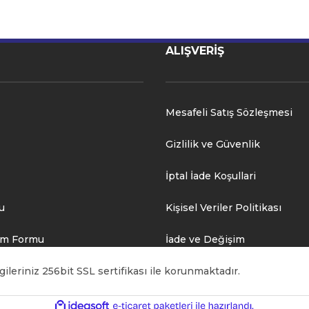
ALIŞVERİŞ
Mesafeli Satış Sözleşmesi
Gizlilik ve Güvenlik
İptal İade Koşullari
u
Kişisel Veriler Politikası
rim Formu
İade ve Değişim
ileriniz 256bit SSL sertifikası ile korunmaktadır.
ile
ideasoft
e-