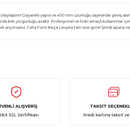
kolaylaştırın! Dayanıklı yapısı ve 400 mm uzunluğu sayesinde geniş 
rda bile yorgunluğu azaltır. Profesyonel ve hobi amaçlı kullanımlar içi
t arıyorsanız, Ceta Form Keçe Levyesi tam size göre! Şimdi sipariş verin 
Ürün hakkında henüz soru sorulmamış.
Bu ürüne ilk yorumu siz yapın!
Yorum Yaz
Soru Sor
ÜVENLİ ALIŞVERİŞ
TAKSİT SEÇENEKL
6bit SSL Sertifikası
Kredi kartına taksit ve