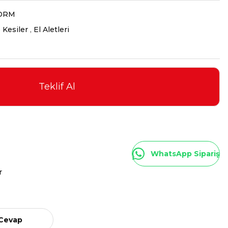
ORM
 Kesiler
,
El Aletleri
Teklif Al
WhatsApp Sipariş
r
 Cevap