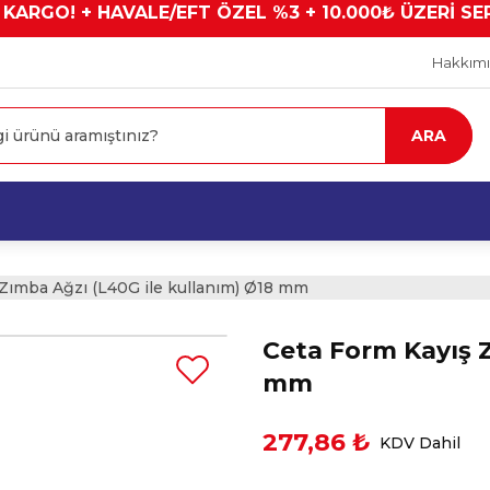
 KARGO! + HAVALE/EFT ÖZEL %3 + 10.000₺ ÜZERİ SE
Hakkım
ARA
Zımba Ağzı (L40G ile kullanım) Ø18 mm
Ceta Form Kayış Z
mm
277,86 ₺
KDV Dahil