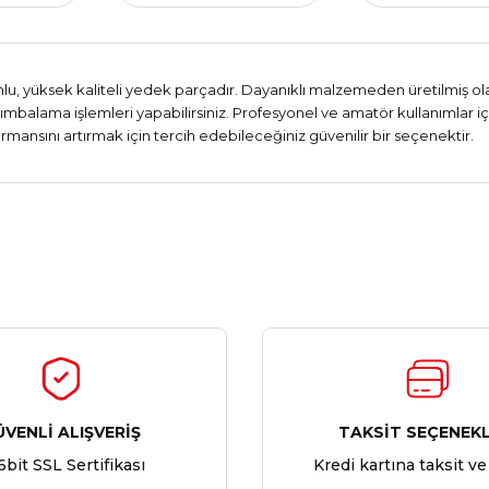
u, yüksek kaliteli yedek parçadır. Dayanıklı malzemeden üretilmiş ol
 zımbalama işlemleri yapabilirsiniz. Profesyonel ve amatör kullanımlar i
rmansını artırmak için tercih edebileceğiniz güvenilir bir seçenektir.
Ürün hakkında henüz soru sorulmamış.
Bu ürüne ilk yorumu siz yapın!
Yorum Yaz
Soru Sor
ÜVENLİ ALIŞVERİŞ
TAKSİT SEÇENEKL
6bit SSL Sertifikası
Kredi kartına taksit ve