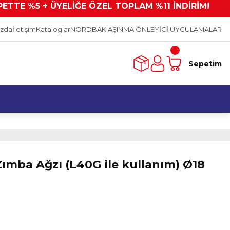
PETTE %5 + ÜYELİĞE ÖZEL TOPLAM %11 İNDİRİM!
ızda
İletişim
Kataloglar
NORDBAK AŞINMA ÖNLEYİCİ UYGULAMALAR
Sepetim
ımba Ağzı (L40G ile kullanım) Ø18