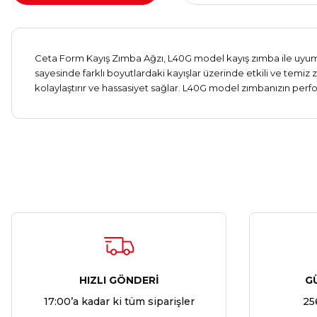
Ceta Form Kayış Zımba Ağzı, L40G model kayış zımba ile uyuml
sayesinde farklı boyutlardaki kayışlar üzerinde etkili ve temiz
kolaylaştırır ve hassasiyet sağlar. L40G model zımbanızın perfo
HIZLI GÖNDERİ
G
17:00’a kadar ki tüm siparişler
25