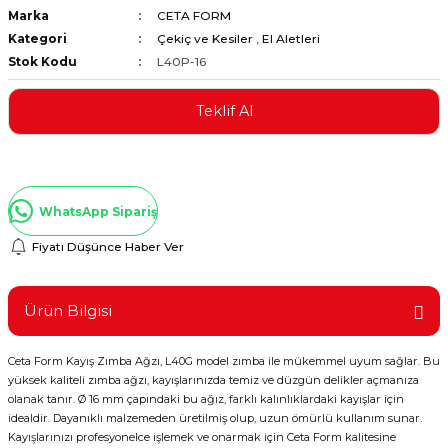
Marka
CETA FORM
ştırıclar
lar ve Penseler
Kategori
Çekiç ve Kesiler
,
El Aletleri
Stok Kodu
L40P-16
cılar
i
Teklif Al
erleri
e Eğeler
i Kaplamalar
WhatsApp Sipariş
etleri
Fiyatı Düşünce Haber Ver
Ürün Bilgisi
Atölye Aletleri
Ceta Form Kayış Zımba Ağzı, L40G model zımba ile mükemmel uyum sağlar. Bu
yüksek kaliteli zımba ağzı, kayışlarınızda temiz ve düzgün delikler açmanıza
olanak tanır. Ø 16 mm çapındaki bu ağız, farklı kalınlıklardaki kayışlar için
 Aksesuarları
idealdir. Dayanıklı malzemeden üretilmiş olup, uzun ömürlü kullanım sunar.
Kayışlarınızı profesyonelce işlemek ve onarmak için Ceta Form kalitesine