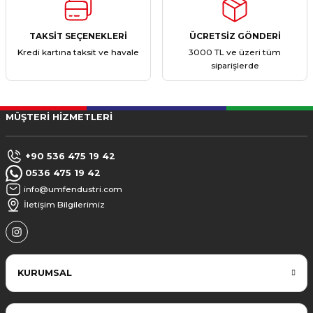
TAKSİT SEÇENEKLERİ
ÜCRETSİZ GÖNDERİ
Kredi kartına taksit ve havale
3000 TL ve üzeri tüm
siparişlerde
MÜŞTERİ HİZMETLERİ
+90 536 475 19 42
0536 475 19 42
info@umfendustri.com
İletişim Bilgilerimiz
KURUMSAL