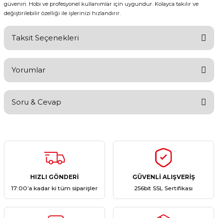
güvenin. Hobi ve profesyonel kullanımlar için uygundur. Kolayca takılır ve
değiştirilebilir özelliği ile işlerinizi hızlandırır.
Taksit Seçenekleri
Yorumlar
Soru & Cevap
Bu ürüne ilk yorumu siz yapın!
Yorum Yaz
Ürün hakkında henüz soru sorulmamış.
Soru Sor
HIZLI GÖNDERİ
GÜVENLİ ALIŞVERİŞ
17:00’a kadar ki tüm siparişler
256bit SSL Sertifikası