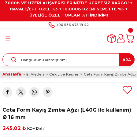
3000₺ VE ÜZERİ ALIŞVERİŞLERİNİZDE ÜCRETSİZ KARGO! +
Geri Dön
Geri Dön
Geri Dön
Geri Dön
Geri Dön
HAVALE/EFT ÖZEL %3 + 10.000₺ ÜZERİ SEPETTE %5 +
ÜYELİĞE ÖZEL TOPLAM %11 İNDİRİM!
ar
eyler
e Gresler
ndırma Taşları ve
+90 536 475 19 42
ar
eyiciler
ve Alet Setleri
ırıcılar
- Kaplama
ı
llenler
ARA
kler
eyler
ar ve Aksesuarları
Anasayfa
El Aletleri
Çekiç ve Kesiler
Ceta Form Kayış Zımba Ağzı 
r
tırıcılar
arı
ı
 Yapıştırıcılar
ik Kesme Ve Taşlama Sıvıları
 Bits Uçlar
Ceta Form Kayış Zımba Ağzı (L40G ile kullanım)
lar
yleri
ları
ciler
Ø 16 mm
245,02 ₺
KDV Dahil
r
ler
ciler
etler ve Multimetreler