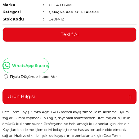
Marka
CETA FORM
ştırıclar
lar ve Penseler
Kategori
Çekiç ve Kesiler
,
El Aletleri
Stok Kodu
L40P-12
cılar
i
Teklif Al
erleri
e Eğeler
i Kaplamalar
WhatsApp Sipariş
etleri
Fiyatı Düşünce Haber Ver
Ürün Bilgisi
Atölye Aletleri
Ceta Form Kayış Zımba Ağzı, L40G modeli kayış zımba ile mükemmel uyum
sağlar. 12 mm çapındaki bu ağız, dayanıklı malzemeden üretilmiş olup, uzun
ömürlü kullanım sunar. Profesyonel ve hobi amaçlı kullanımlar için idealdir.
 Aksesuarları
Kayışlardaki delme işlemlerini kolaylaştırır ve hassas sonuçlar elde etmenizi
sağlar. Hızlı ve etkili bir şekilde kayışlarınızı zımbalamak için Ceta Form