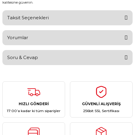
kalitesine güvenin.
Taksit Seçenekleri
Yorumlar
Soru & Cevap
Bu ürüne ilk yorumu siz yapın!
Yorum Yaz
Ürün hakkında henüz soru sorulmamış.
Soru Sor
HIZLI GÖNDERİ
GÜVENLİ ALIŞVERİŞ
17:00’a kadar ki tüm siparişler
256bit SSL Sertifikası