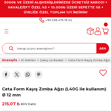
3000₺ VE ÜZERİ ALIŞVERİŞLERİNİZDE ÜCRETSİZ KARGO! +
Geri Dön
Geri Dön
Geri Dön
Geri Dön
Geri Dön
HAVALE/EFT ÖZEL %3 + 10.000₺ ÜZERİ SEPETTE %5 +
ÜYELİĞE ÖZEL TOPLAM %11 İNDİRİM!
ar
eyler
e Gresler
ndırma Taşları ve
+90 536 475 19 42
ar
eyiciler
ve Alet Setleri
ırıcılar
- Kaplama
ı
llenler
ARA
kler
eyler
ar ve Aksesuarları
Anasayfa
El Aletleri
Çekiç ve Kesiler
Ceta Form Kayış Zımba Ağzı 
r
tırıcılar
arı
ı
 Yapıştırıcılar
ik Kesme Ve Taşlama Sıvıları
 Bits Uçlar
Ceta Form Kayış Zımba Ağzı (L40G ile kullanım)
lar
yleri
ları
ciler
Ø 12 mm
215,07 ₺
KDV Dahil
r
ler
ciler
etler ve Multimetreler