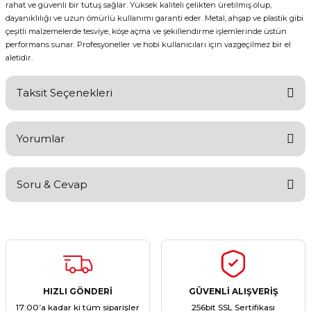
rahat ve güvenli bir tutuş sağlar. Yüksek kaliteli çelikten üretilmiş olup,
dayanıklılığı ve uzun ömürlü kullanımı garanti eder. Metal, ahşap ve plastik gibi
çeşitli malzemelerde tesviye, köşe açma ve şekillendirme işlemlerinde üstün
performans sunar. Profesyoneller ve hobi kullanıcıları için vazgeçilmez bir el
aletidir.
Taksit Seçenekleri
Yorumlar
Soru & Cevap
Bu ürüne ilk yorumu siz yapın!
Yorum Yaz
Ürün hakkında henüz soru sorulmamış.
Soru Sor
HIZLI GÖNDERİ
GÜVENLİ ALIŞVERİŞ
17:00’a kadar ki tüm siparişler
256bit SSL Sertifikası