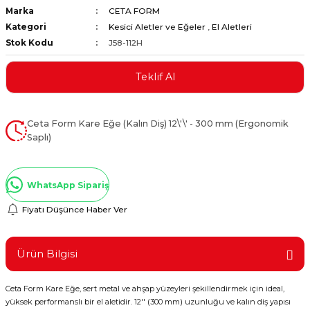
Marka
CETA FORM
ştırıclar
lar ve Penseler
Kategori
Kesici Aletler ve Eğeler
,
El Aletleri
Stok Kodu
J58-112H
cılar
i
Teklif Al
erleri
e Eğeler
i Kaplamalar
Ceta Form Kare Eğe (Kalın Diş) 12\'\' - 300 mm (Ergonomik
Saplı)
etleri
WhatsApp Sipariş
Fiyatı Düşünce Haber Ver
Atölye Aletleri
Ürün Bilgisi
 Aksesuarları
Ceta Form Kare Eğe, sert metal ve ahşap yüzeyleri şekillendirmek için ideal,
yüksek performanslı bir el aletidir. 12'' (300 mm) uzunluğu ve kalın diş yapısı