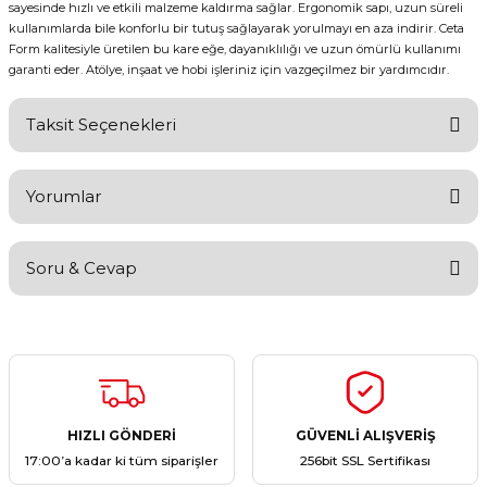
sayesinde hızlı ve etkili malzeme kaldırma sağlar. Ergonomik sapı, uzun süreli
kullanımlarda bile konforlu bir tutuş sağlayarak yorulmayı en aza indirir. Ceta
Form kalitesiyle üretilen bu kare eğe, dayanıklılığı ve uzun ömürlü kullanımı
garanti eder. Atölye, inşaat ve hobi işleriniz için vazgeçilmez bir yardımcıdır.
Taksit Seçenekleri
Yorumlar
Soru & Cevap
Bu ürüne ilk yorumu siz yapın!
Yorum Yaz
Ürün hakkında henüz soru sorulmamış.
Soru Sor
HIZLI GÖNDERİ
GÜVENLİ ALIŞVERİŞ
17:00’a kadar ki tüm siparişler
256bit SSL Sertifikası