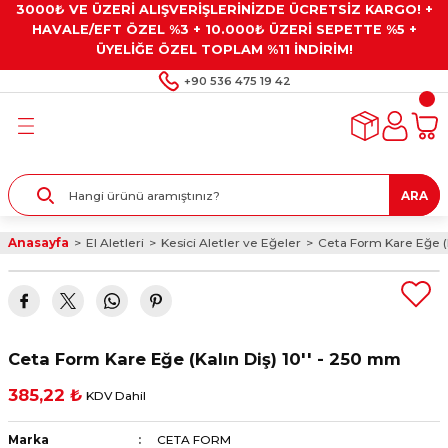
3000₺ VE ÜZERİ ALIŞVERİŞLERİNİZDE ÜCRETSİZ KARGO! +
Geri Dön
Geri Dön
Geri Dön
Geri Dön
Geri Dön
HAVALE/EFT ÖZEL %3 + 10.000₺ ÜZERİ SEPETTE %5 +
ÜYELİĞE ÖZEL TOPLAM %11 İNDİRİM!
ar
eyler
e Gresler
ndırma Taşları ve
+90 536 475 19 42
ar
eyiciler
ve Alet Setleri
ırıcılar
- Kaplama
ı
llenler
ARA
kler
eyler
ar ve Aksesuarları
Anasayfa
El Aletleri
Kesici Aletler ve Eğeler
Ceta Form Kare Eğe (K
r
tırıcılar
arı
ı
 Yapıştırıcılar
ik Kesme Ve Taşlama Sıvıları
 Bits Uçlar
Ceta Form Kare Eğe (Kalın Diş) 10'' - 250 mm
lar
yleri
ları
ciler
385,22 ₺
KDV Dahil
r
ler
ciler
etler ve Multimetreler
Marka
CETA FORM