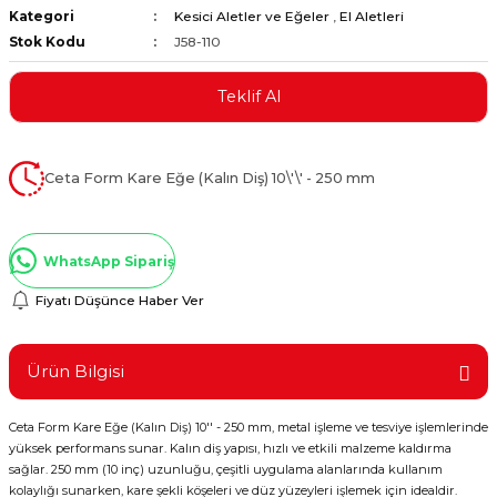
Kategori
Kesici Aletler ve Eğeler
,
El Aletleri
ştırıclar
lar ve Penseler
Stok Kodu
J58-110
cılar
i
Teklif Al
erleri
e Eğeler
Ceta Form Kare Eğe (Kalın Diş) 10\'\' - 250 mm
i Kaplamalar
etleri
WhatsApp Sipariş
Fiyatı Düşünce Haber Ver
Atölye Aletleri
Ürün Bilgisi
Ceta Form Kare Eğe (Kalın Diş) 10'' - 250 mm, metal işleme ve tesviye işlemlerinde
yüksek performans sunar. Kalın diş yapısı, hızlı ve etkili malzeme kaldırma
 Aksesuarları
sağlar. 250 mm (10 inç) uzunluğu, çeşitli uygulama alanlarında kullanım
kolaylığı sunarken, kare şekli köşeleri ve düz yüzeyleri işlemek için idealdir.