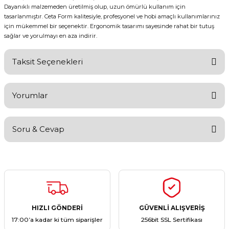
Dayanıklı malzemeden üretilmiş olup, uzun ömürlü kullanım için
tasarlanmıştır. Ceta Form kalitesiyle, profesyonel ve hobi amaçlı kullanımlarınız
için mükemmel bir seçenektir. Ergonomik tasarımı sayesinde rahat bir tutuş
sağlar ve yorulmayı en aza indirir.
Taksit Seçenekleri
Yorumlar
Soru & Cevap
Bu ürüne ilk yorumu siz yapın!
Yorum Yaz
Ürün hakkında henüz soru sorulmamış.
Soru Sor
HIZLI GÖNDERİ
GÜVENLİ ALIŞVERİŞ
17:00’a kadar ki tüm siparişler
256bit SSL Sertifikası