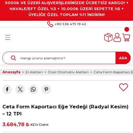
3000₺ VE ÜZERİ ALIŞVERİŞLERİNİZDE ÜCRETSİZ KARGO! +
Geri Dön
Geri Dön
Geri Dön
Geri Dön
Geri Dön
HAVALE/EFT ÖZEL %3 + 10.000₺ ÜZERİ SEPETTE %5 +
ÜYELİĞE ÖZEL TOPLAM %11 İNDİRİM!
ar
eyler
e Gresler
ndırma Taşları ve
+90 536 475 19 42
ar
eyiciler
ve Alet Setleri
ırıcılar
- Kaplama
ı
llenler
ARA
kler
eyler
ar ve Aksesuarları
Anasayfa
El Aletleri
Özel Otomotiv Aletleri
Ceta Form Kaportacı E
r
tırıcılar
arı
ı
 Yapıştırıcılar
ik Kesme Ve Taşlama Sıvıları
 Bits Uçlar
Ceta Form Kaportacı Eğe Yedeği (Radyal Kesim)
lar
yleri
ları
ciler
– 12 TPI
3.684,78 ₺
KDV Dahil
r
ler
ciler
etler ve Multimetreler