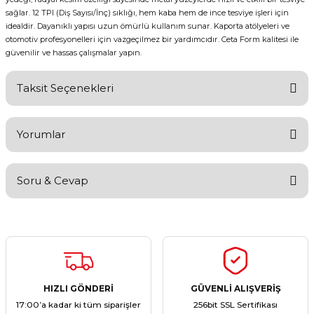
sağlar. 12 TPI (Diş Sayısı/İnç) sıklığı, hem kaba hem de ince tesviye işleri için
idealdir. Dayanıklı yapısı uzun ömürlü kullanım sunar. Kaporta atölyeleri ve
otomotiv profesyonelleri için vazgeçilmez bir yardımcıdır. Ceta Form kalitesi ile
güvenilir ve hassas çalışmalar yapın.
Taksit Seçenekleri
Yorumlar
Soru & Cevap
Bu ürüne ilk yorumu siz yapın!
Yorum Yaz
Ürün hakkında henüz soru sorulmamış.
Soru Sor
HIZLI GÖNDERİ
GÜVENLİ ALIŞVERİŞ
17:00’a kadar ki tüm siparişler
256bit SSL Sertifikası