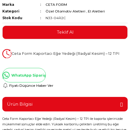
Marka
CETA FORM
ştırıclar
lar ve Penseler
Kategori
Özel Otomotiv Aletleri
,
El Aletleri
Stok Kodu
N33-04R2C
cılar
i
Teklif Al
erleri
e Eğeler
i Kaplamalar
Ceta Form Kaportacı Eğe Yedeği (Radyal Kesim) – 12 TPI
etleri
WhatsApp Sipariş
Fiyatı Düşünce Haber Ver
Atölye Aletleri
Ürün Bilgisi
Ceta Form Kaportacı Eğe Yedeği (Radyal Kesim) – 12 TPI ile kaporta işlerinizde
 Aksesuarları
mükemmel sonuçlar elde edin. Yüksek karbonlu çelikten üretilmiş bu eğe
yedeği, radyal kesim özelliği sayesinde metal yüzeylerde hızlı ve etkili bir tesviye