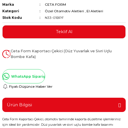
Marka
CETA FORM
ştırıclar
lar ve Penseler
Kategori
Özel Otomotiv Aletleri
,
El Aletleri
Stok Kodu
N33-01BPF
cılar
i
Teklif Al
erleri
e Eğeler
i Kaplamalar
Ceta Form Kaportacı Çekici (Düz Yuvarlak ve Sivri Uçlu
Bombe Kafa)
etleri
WhatsApp Sipariş
Fiyatı Düşünce Haber Ver
Atölye Aletleri
Ürün Bilgisi
 Aksesuarları
Ceta Form Kaportacı Çekici, otomotiv tamirinde kaporta düzeltme işlemleriniz
için ideal bir yardımcıdır. Düz yuvarlak ve sivri uçlu bombe kafa tasarımı