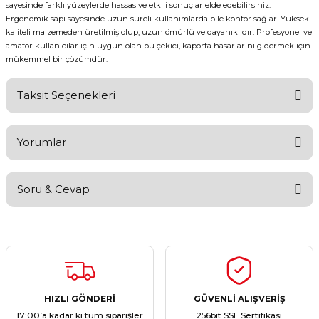
sayesinde farklı yüzeylerde hassas ve etkili sonuçlar elde edebilirsiniz.
Ergonomik sapı sayesinde uzun süreli kullanımlarda bile konfor sağlar. Yüksek
kaliteli malzemeden üretilmiş olup, uzun ömürlü ve dayanıklıdır. Profesyonel ve
amatör kullanıcılar için uygun olan bu çekici, kaporta hasarlarını gidermek için
mükemmel bir çözümdür.
Taksit Seçenekleri
Yorumlar
Soru & Cevap
Bu ürüne ilk yorumu siz yapın!
Yorum Yaz
Ürün hakkında henüz soru sorulmamış.
Soru Sor
HIZLI GÖNDERİ
GÜVENLİ ALIŞVERİŞ
17:00’a kadar ki tüm siparişler
256bit SSL Sertifikası