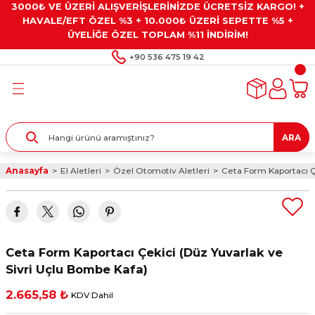
3000₺ VE ÜZERİ ALIŞVERİŞLERİNİZDE ÜCRETSİZ KARGO! +
Geri Dön
Geri Dön
Geri Dön
Geri Dön
Geri Dön
HAVALE/EFT ÖZEL %3 + 10.000₺ ÜZERİ SEPETTE %5 +
ÜYELİĞE ÖZEL TOPLAM %11 İNDİRİM!
ar
eyler
e Gresler
ndırma Taşları ve
+90 536 475 19 42
ar
eyiciler
ve Alet Setleri
ırıcılar
- Kaplama
ı
llenler
ARA
kler
eyler
ar ve Aksesuarları
Anasayfa
El Aletleri
Özel Otomotiv Aletleri
Ceta Form Kaportacı Ç
r
tırıcılar
arı
ı
 Yapıştırıcılar
ik Kesme Ve Taşlama Sıvıları
 Bits Uçlar
Ceta Form Kaportacı Çekici (Düz Yuvarlak ve
lar
yleri
ları
ciler
Sivri Uçlu Bombe Kafa)
2.665,58 ₺
KDV Dahil
r
ler
ciler
etler ve Multimetreler