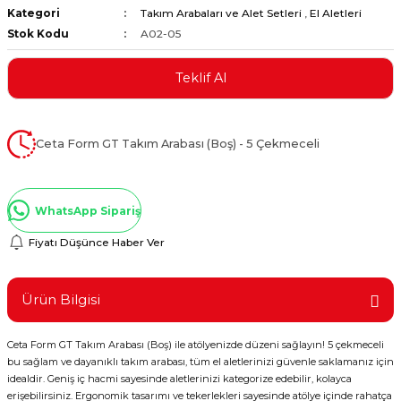
Kategori
Takım Arabaları ve Alet Setleri
,
El Aletleri
ştırıclar
lar ve Penseler
Stok Kodu
A02-05
cılar
i
Teklif Al
erleri
e Eğeler
Ceta Form GT Takım Arabası (Boş) - 5 Çekmeceli
i Kaplamalar
etleri
WhatsApp Sipariş
Fiyatı Düşünce Haber Ver
Atölye Aletleri
Ürün Bilgisi
Ceta Form GT Takım Arabası (Boş) ile atölyenizde düzeni sağlayın! 5 çekmeceli
bu sağlam ve dayanıklı takım arabası, tüm el aletlerinizi güvenle saklamanız için
 Aksesuarları
idealdir. Geniş iç hacmi sayesinde aletlerinizi kategorize edebilir, kolayca
erişebilirsiniz. Ergonomik tasarımı ve tekerlekleri sayesinde atölye içinde rahatça