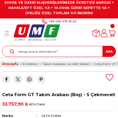
3000₺ VE ÜZERİ ALIŞVERİŞLERİNİZDE ÜCRETSİZ KARGO! +
Geri Dön
Geri Dön
Geri Dön
Geri Dön
Geri Dön
HAVALE/EFT ÖZEL %3 + 10.000₺ ÜZERİ SEPETTE %5 +
ÜYELİĞE ÖZEL TOPLAM %11 İNDİRİM!
ar
eyler
e Gresler
ndırma Taşları ve
+90 536 475 19 42
ar
eyiciler
ve Alet Setleri
ırıcılar
- Kaplama
ı
llenler
ARA
kler
eyler
ar ve Aksesuarları
Anasayfa
El Aletleri
Takım Arabaları ve Alet Setleri
Ceta Form GT T
r
tırıcılar
arı
ı
 Yapıştırıcılar
ik Kesme Ve Taşlama Sıvıları
 Bits Uçlar
Ceta Form GT Takım Arabası (Boş) - 5 Çekmeceli
lar
yleri
ları
ciler
33.757,90 ₺
KDV Dahil
r
ler
ciler
etler ve Multimetreler
Marka
CETA FORM