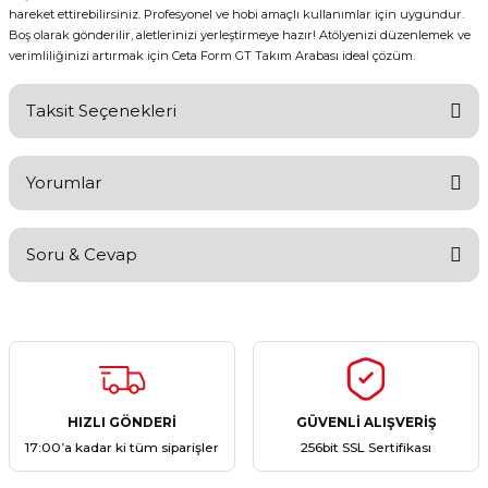
hareket ettirebilirsiniz. Profesyonel ve hobi amaçlı kullanımlar için uygundur.
Boş olarak gönderilir, aletlerinizi yerleştirmeye hazır! Atölyenizi düzenlemek ve
verimliliğinizi artırmak için Ceta Form GT Takım Arabası ideal çözüm.
Taksit Seçenekleri
Yorumlar
Soru & Cevap
Bu ürüne ilk yorumu siz yapın!
Yorum Yaz
Ürün hakkında henüz soru sorulmamış.
Soru Sor
HIZLI GÖNDERİ
GÜVENLİ ALIŞVERİŞ
17:00’a kadar ki tüm siparişler
256bit SSL Sertifikası