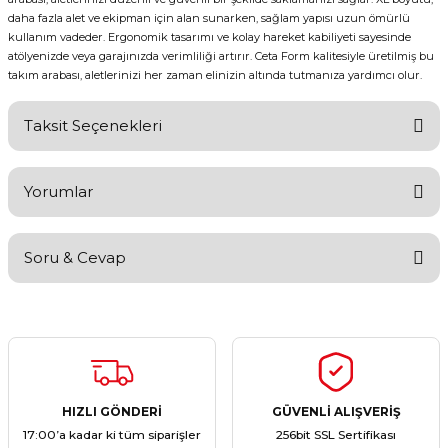
daha fazla alet ve ekipman için alan sunarken, sağlam yapısı uzun ömürlü
kullanım vadeder. Ergonomik tasarımı ve kolay hareket kabiliyeti sayesinde
atölyenizde veya garajınızda verimliliği artırır. Ceta Form kalitesiyle üretilmiş bu
takım arabası, aletlerinizi her zaman elinizin altında tutmanıza yardımcı olur.
Taksit Seçenekleri
Yorumlar
Soru & Cevap
Bu ürüne ilk yorumu siz yapın!
Yorum Yaz
Ürün hakkında henüz soru sorulmamış.
Soru Sor
HIZLI GÖNDERİ
GÜVENLİ ALIŞVERİŞ
17:00’a kadar ki tüm siparişler
256bit SSL Sertifikası