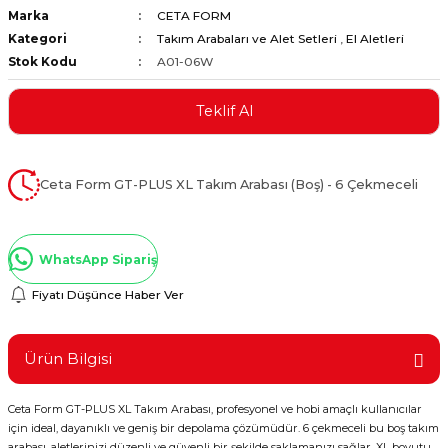
Marka
CETA FORM
ştırıclar
lar ve Penseler
Kategori
Takım Arabaları ve Alet Setleri
,
El Aletleri
Stok Kodu
A01-06W
cılar
i
Teklif Al
erleri
e Eğeler
i Kaplamalar
Ceta Form GT-PLUS XL Takım Arabası (Boş) - 6 Çekmeceli
etleri
WhatsApp Sipariş
Fiyatı Düşünce Haber Ver
Atölye Aletleri
Ürün Bilgisi
Ceta Form GT-PLUS XL Takım Arabası, profesyonel ve hobi amaçlı kullanıcılar
 Aksesuarları
için ideal, dayanıklı ve geniş bir depolama çözümüdür. 6 çekmeceli bu boş takım
arabası, aletlerinizi düzenli ve güvenli bir şekilde saklamanızı sağlar. XL boyutu,