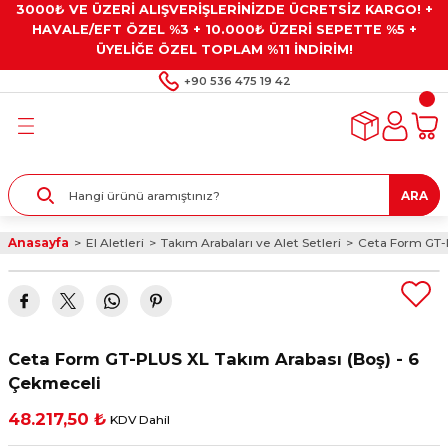
3000₺ VE ÜZERİ ALIŞVERİŞLERİNİZDE ÜCRETSİZ KARGO! +
Geri Dön
Geri Dön
Geri Dön
Geri Dön
Geri Dön
HAVALE/EFT ÖZEL %3 + 10.000₺ ÜZERİ SEPETTE %5 +
ÜYELİĞE ÖZEL TOPLAM %11 İNDİRİM!
ar
eyler
e Gresler
ndırma Taşları ve
+90 536 475 19 42
ar
eyiciler
ve Alet Setleri
ırıcılar
- Kaplama
ı
llenler
ARA
kler
eyler
ar ve Aksesuarları
Anasayfa
El Aletleri
Takım Arabaları ve Alet Setleri
Ceta Form GT-P
r
tırıcılar
arı
ı
 Yapıştırıcılar
ik Kesme Ve Taşlama Sıvıları
 Bits Uçlar
Ceta Form GT-PLUS XL Takım Arabası (Boş) - 6
lar
yleri
ları
ciler
Çekmeceli
48.217,50 ₺
KDV Dahil
r
ler
ciler
etler ve Multimetreler