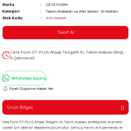
Marka
CETA FORM
ştırıclar
lar ve Penseler
Kategori
Takım Arabaları ve Alet Setleri
,
El Aletleri
Stok Kodu
A01-06WW
cılar
i
Teklif Al
erleri
e Eğeler
i Kaplamalar
Ceta Form GT-PLUS Ahşap Tezgahlı XL Takım Arabası (Boş) -
6 Çekmeceli
etleri
WhatsApp Sipariş
Fiyatı Düşünce Haber Ver
Atölye Aletleri
Ürün Bilgisi
 Aksesuarları
Ceta Form GT-PLUS Ahşap Tezgahlı XL Takım Arabası, profesyonel ve amatör
ustalar için ideal bir depolama çözümüdür. Geniş iç hacmi ve 6 çekmecesi ile