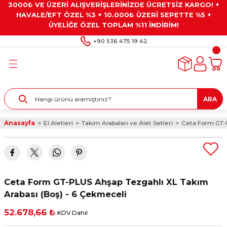
3000₺ VE ÜZERİ ALIŞVERİŞLERİNİZDE ÜCRETSİZ KARGO! +
Geri Dön
Geri Dön
Geri Dön
Geri Dön
Geri Dön
HAVALE/EFT ÖZEL %3 + 10.000₺ ÜZERİ SEPETTE %5 +
ÜYELİĞE ÖZEL TOPLAM %11 İNDİRİM!
ar
eyler
e Gresler
ndırma Taşları ve
+90 536 475 19 42
ar
eyiciler
ve Alet Setleri
ırıcılar
- Kaplama
ı
llenler
ARA
kler
eyler
ar ve Aksesuarları
Anasayfa
El Aletleri
Takım Arabaları ve Alet Setleri
Ceta Form GT-P
r
tırıcılar
arı
ı
 Yapıştırıcılar
ik Kesme Ve Taşlama Sıvıları
 Bits Uçlar
Ceta Form GT-PLUS Ahşap Tezgahlı XL Takım
lar
yleri
ları
ciler
Arabası (Boş) - 6 Çekmeceli
52.678,66 ₺
KDV Dahil
r
ler
ciler
etler ve Multimetreler