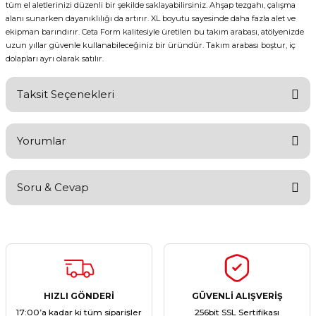
tüm el aletlerinizi düzenli bir şekilde saklayabilirsiniz. Ahşap tezgahı, çalışma
alanı sunarken dayanıklılığı da artırır. XL boyutu sayesinde daha fazla alet ve
ekipman barındırır. Ceta Form kalitesiyle üretilen bu takım arabası, atölyenizde
uzun yıllar güvenle kullanabileceğiniz bir üründür. Takım arabası boştur, iç
dolapları ayrı olarak satılır.
Taksit Seçenekleri
Yorumlar
Soru & Cevap
Bu ürüne ilk yorumu siz yapın!
Yorum Yaz
Ürün hakkında henüz soru sorulmamış.
Soru Sor
HIZLI GÖNDERİ
GÜVENLİ ALIŞVERİŞ
17:00’a kadar ki tüm siparişler
256bit SSL Sertifikası