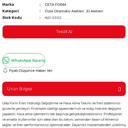
Marka
CETA FORM
ştırıclar
lar ve Penseler
Kategori
Özel Otomotiv Aletleri
,
El Aletleri
Stok Kodu
N21-0302
cılar
i
Teklif Al
erleri
e Eğeler
i Kaplamalar
WhatsApp Sipariş
etleri
Fiyatı Düşünce Haber Ver
Ürün Bilgisi
Atölye Aletleri
Ceta Form Fren Hidroliği Değiştirme ve Hava Alma Takımı ile fren sisteminizi
güvenle yenileyin. Pnömatik özelliği sayesinde hızlı ve kolay hidrolik değişimi
yapabilir, hava alma işlemlerini tek başınıza gerçekleştirebilirsiniz. Profesyonel
 Aksesuarları
ve amatör kullanımlar için ideal olan bu takım, zamandan tasarruf etmenizi
sağlar ve fren performansınızı optimize eder. Dayanıklı malzemelerden üretilmiş