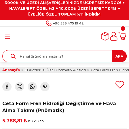
3000₺ VE ÜZERİ ALIŞVERİŞLERİNİZDE ÜCRETSİZ KARGO! +
Geri Dön
Geri Dön
Geri Dön
Geri Dön
Geri Dön
HAVALE/EFT ÖZEL %3 + 10.000₺ ÜZERİ SEPETTE %5 +
ÜYELİĞE ÖZEL TOPLAM %11 İNDİRİM!
ar
eyler
e Gresler
ndırma Taşları ve
+90 536 475 19 42
ar
eyiciler
ve Alet Setleri
ırıcılar
- Kaplama
ı
llenler
ARA
kler
eyler
ar ve Aksesuarları
Anasayfa
El Aletleri
Özel Otomotiv Aletleri
Ceta Form Fren Hidrol
r
tırıcılar
arı
ı
 Yapıştırıcılar
ik Kesme Ve Taşlama Sıvıları
 Bits Uçlar
Ceta Form Fren Hidroliği Değiştirme ve Hava
lar
yleri
ları
ciler
Alma Takımı (Pnömatik)
5.788,81 ₺
KDV Dahil
r
ler
ciler
etler ve Multimetreler