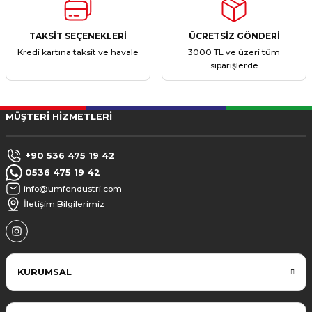
TAKSİT SEÇENEKLERİ
ÜCRETSİZ GÖNDERİ
Kredi kartına taksit ve havale
3000 TL ve üzeri tüm
siparişlerde
MÜŞTERİ HİZMETLERİ
+90 536 475 19 42
0536 475 19 42
info@umfendustri.com
İletişim Bilgilerimiz
KURUMSAL