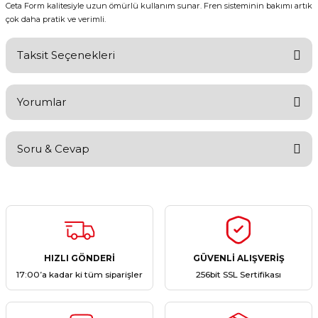
Ceta Form kalitesiyle uzun ömürlü kullanım sunar. Fren sisteminin bakımı artık
çok daha pratik ve verimli.
Taksit Seçenekleri
Yorumlar
Soru & Cevap
Bu ürüne ilk yorumu siz yapın!
Yorum Yaz
Ürün hakkında henüz soru sorulmamış.
Soru Sor
HIZLI GÖNDERİ
GÜVENLİ ALIŞVERİŞ
17:00’a kadar ki tüm siparişler
256bit SSL Sertifikası