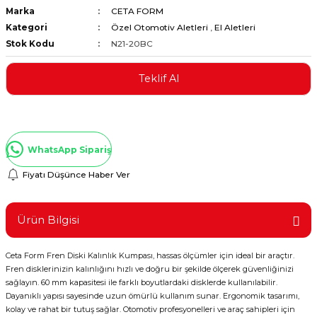
Marka
CETA FORM
ştırıclar
lar ve Penseler
Kategori
Özel Otomotiv Aletleri
,
El Aletleri
Stok Kodu
N21-20BC
cılar
i
Teklif Al
erleri
e Eğeler
i Kaplamalar
WhatsApp Sipariş
etleri
Fiyatı Düşünce Haber Ver
Ürün Bilgisi
Atölye Aletleri
Ceta Form Fren Diski Kalınlık Kumpası, hassas ölçümler için ideal bir araçtır.
Fren disklerinizin kalınlığını hızlı ve doğru bir şekilde ölçerek güvenliğinizi
sağlayın. 60 mm kapasitesi ile farklı boyutlardaki disklerde kullanılabilir.
 Aksesuarları
Dayanıklı yapısı sayesinde uzun ömürlü kullanım sunar. Ergonomik tasarımı,
kolay ve rahat bir tutuş sağlar. Otomotiv profesyonelleri ve araç sahipleri için