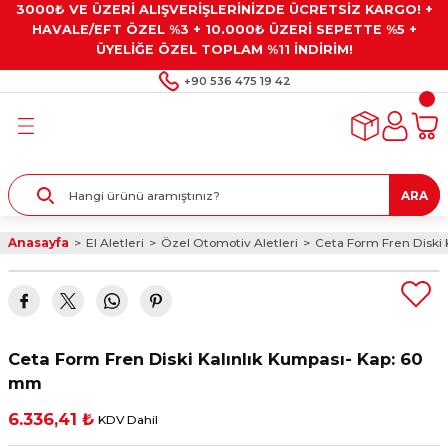
3000₺ VE ÜZERİ ALIŞVERİŞLERİNİZDE ÜCRETSİZ KARGO! +
Geri Dön
Geri Dön
Geri Dön
Geri Dön
Geri Dön
HAVALE/EFT ÖZEL %3 + 10.000₺ ÜZERİ SEPETTE %5 +
ÜYELİĞE ÖZEL TOPLAM %11 İNDİRİM!
ar
eyler
e Gresler
ndırma Taşları ve
+90 536 475 19 42
ar
eyiciler
ve Alet Setleri
ırıcılar
- Kaplama
ı
llenler
ARA
kler
eyler
ar ve Aksesuarları
Anasayfa
El Aletleri
Özel Otomotiv Aletleri
Ceta Form Fren Diski 
r
tırıcılar
arı
ı
 Yapıştırıcılar
ik Kesme Ve Taşlama Sıvıları
 Bits Uçlar
Ceta Form Fren Diski Kalınlık Kumpası- Kap: 60
lar
yleri
ları
ciler
mm
6.336,41 ₺
KDV Dahil
r
ler
ciler
etler ve Multimetreler