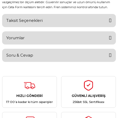
vazgeçilmez bir ölçüm aletidir. Güvenilir sonuçlar ve uzun ömürlü kullanım
için Ceta Form kalitesini tercih edin. Fren sisteminizi kontrol altında tutun.
Taksit Seçenekleri
Yorumlar
Soru & Cevap
Bu ürüne ilk yorumu siz yapın!
Yorum Yaz
Ürün hakkında henüz soru sorulmamış.
Soru Sor
HIZLI GÖNDERİ
GÜVENLİ ALIŞVERİŞ
17:00’a kadar ki tüm siparişler
256bit SSL Sertifikası