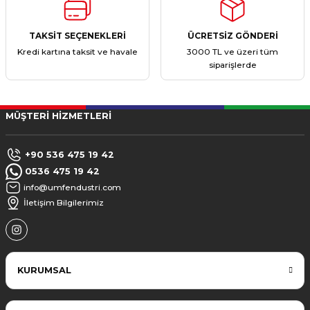
TAKSİT SEÇENEKLERİ
ÜCRETSİZ GÖNDERİ
Kredi kartına taksit ve havale
3000 TL ve üzeri tüm
siparişlerde
MÜŞTERİ HİZMETLERİ
+90 536 475 19 42
0536 475 19 42
info@umfendustri.com
İletişim Bilgilerimiz
KURUMSAL