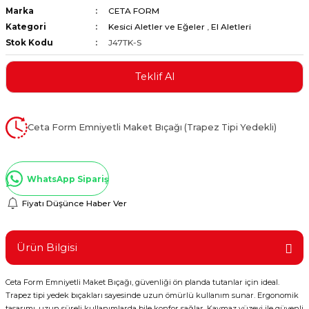
Marka
CETA FORM
ştırıclar
lar ve Penseler
Kategori
Kesici Aletler ve Eğeler
,
El Aletleri
Stok Kodu
J47TK-S
cılar
i
Teklif Al
erleri
e Eğeler
i Kaplamalar
Ceta Form Emniyetli Maket Bıçağı (Trapez Tipi Yedekli)
etleri
WhatsApp Sipariş
Fiyatı Düşünce Haber Ver
Atölye Aletleri
Ürün Bilgisi
Ceta Form Emniyetli Maket Bıçağı, güvenliği ön planda tutanlar için ideal.
 Aksesuarları
Trapez tipi yedek bıçakları sayesinde uzun ömürlü kullanım sunar. Ergonomik
tasarımı, uzun süreli kullanımlarda bile konfor sağlar. Kaymaz yüzeyi ile güvenli