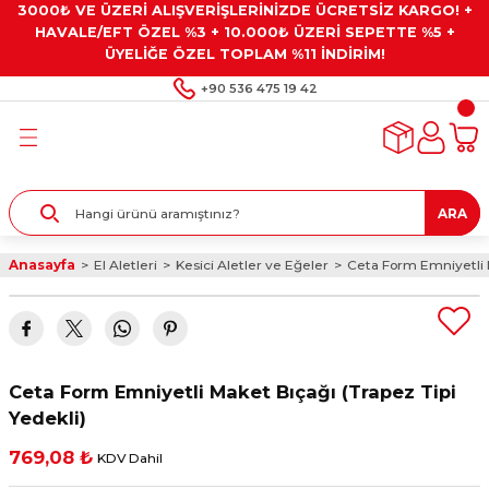
3000₺ VE ÜZERİ ALIŞVERİŞLERİNİZDE ÜCRETSİZ KARGO! +
Geri Dön
Geri Dön
Geri Dön
Geri Dön
Geri Dön
HAVALE/EFT ÖZEL %3 + 10.000₺ ÜZERİ SEPETTE %5 +
ÜYELİĞE ÖZEL TOPLAM %11 İNDİRİM!
ar
eyler
e Gresler
ndırma Taşları ve
+90 536 475 19 42
ar
eyiciler
ve Alet Setleri
ırıcılar
- Kaplama
ı
llenler
ARA
kler
eyler
ar ve Aksesuarları
Anasayfa
El Aletleri
Kesici Aletler ve Eğeler
Ceta Form Emniyetli M
r
tırıcılar
arı
ı
 Yapıştırıcılar
ik Kesme Ve Taşlama Sıvıları
 Bits Uçlar
Ceta Form Emniyetli Maket Bıçağı (Trapez Tipi
lar
yleri
ları
ciler
Yedekli)
769,08 ₺
KDV Dahil
r
ler
ciler
etler ve Multimetreler