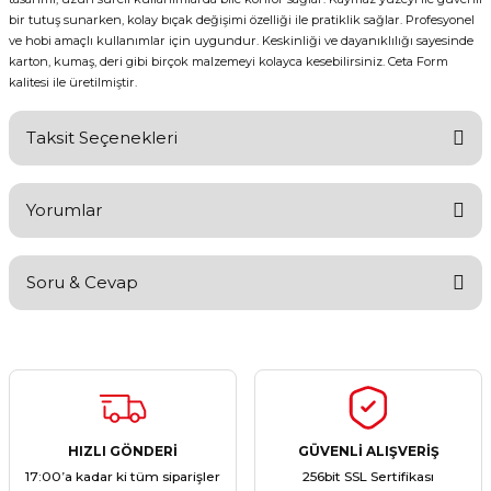
bir tutuş sunarken, kolay bıçak değişimi özelliği ile pratiklik sağlar. Profesyonel
ve hobi amaçlı kullanımlar için uygundur. Keskinliği ve dayanıklılığı sayesinde
karton, kumaş, deri gibi birçok malzemeyi kolayca kesebilirsiniz. Ceta Form
kalitesi ile üretilmiştir.
Taksit Seçenekleri
Yorumlar
Soru & Cevap
Bu ürüne ilk yorumu siz yapın!
Yorum Yaz
Ürün hakkında henüz soru sorulmamış.
Soru Sor
HIZLI GÖNDERİ
GÜVENLİ ALIŞVERİŞ
17:00’a kadar ki tüm siparişler
256bit SSL Sertifikası