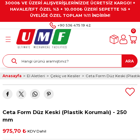
3000₺ VE ÜZERİ ALIŞVERİŞLERİNİZDE ÜCRETSİZ KARGO! +
Geri Dön
Geri Dön
Geri Dön
Geri Dön
Geri Dön
HAVALE/EFT ÖZEL %3 + 10.000₺ ÜZERİ SEPETTE %5 +
ÜYELİĞE ÖZEL TOPLAM %11 İNDİRİM!
ar
eyler
e Gresler
ndırma Taşları ve
+90 536 475 19 42
0
ar
eyiciler
ve Alet Setleri
ırıcılar
- Kaplama
ı
llenler
ARA
kler
eyler
ar ve Aksesuarları
Anasayfa
El Aletleri
Çekiç ve Kesiler
Ceta Form Düz Keski (Plasti
r
tırıcılar
arı
ı
 Yapıştırıcılar
ik Kesme Ve Taşlama Sıvıları
 Bits Uçlar
Ceta Form Düz Keski (Plastik Korumalı) - 250
lar
yleri
ları
ciler
mm
975,70 ₺
KDV Dahil
r
ler
ciler
etler ve Multimetreler