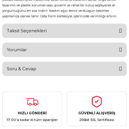
tasarımlı ve plastik korumalı sapı, güvenli ve rahat bir tutuş sağlayarak el
yorgunluğunu en aza indirir. Keskin ağzı, temiz ve düzgün kesimler
yapmanıza olanak tanır. Ceta Form kalitesiyle, işlerinizde verimliliği artırın.
Taksit Seçenekleri
Yorumlar
Soru & Cevap
Bu ürüne ilk yorumu siz yapın!
Yorum Yaz
Ürün hakkında henüz soru sorulmamış.
Soru Sor
HIZLI GÖNDERİ
GÜVENLİ ALIŞVERİŞ
17:00’a kadar ki tüm siparişler
256bit SSL Sertifikası