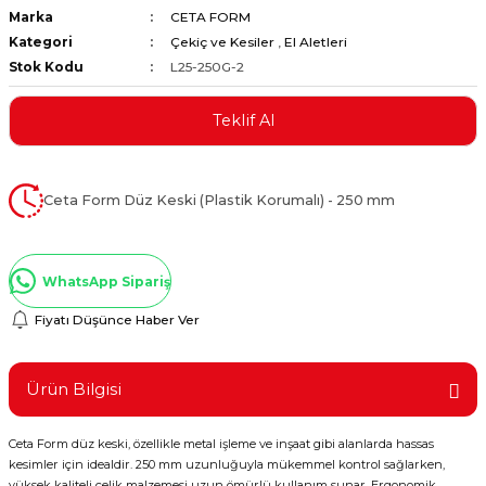
Marka
CETA FORM
ştırıclar
lar ve Penseler
Kategori
Çekiç ve Kesiler
,
El Aletleri
Stok Kodu
L25-250G-2
cılar
i
Teklif Al
erleri
e Eğeler
i Kaplamalar
Ceta Form Düz Keski (Plastik Korumalı) - 250 mm
etleri
WhatsApp Sipariş
Fiyatı Düşünce Haber Ver
Atölye Aletleri
Ürün Bilgisi
Ceta Form düz keski, özellikle metal işleme ve inşaat gibi alanlarda hassas
 Aksesuarları
kesimler için idealdir. 250 mm uzunluğuyla mükemmel kontrol sağlarken,
yüksek kaliteli çelik malzemesi uzun ömürlü kullanım sunar. Ergonomik