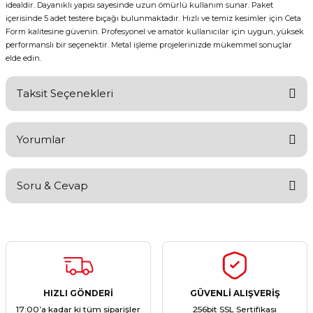
idealdir. Dayanıklı yapısı sayesinde uzun ömürlü kullanım sunar. Paket
içerisinde 5 adet testere bıçağı bulunmaktadır. Hızlı ve temiz kesimler için Ceta
Form kalitesine güvenin. Profesyonel ve amatör kullanıcılar için uygun, yüksek
performanslı bir seçenektir. Metal işleme projelerinizde mükemmel sonuçlar
elde edin.
Taksit Seçenekleri
Yorumlar
Soru & Cevap
Bu ürüne ilk yorumu siz yapın!
Yorum Yaz
Ürün hakkında henüz soru sorulmamış.
Soru Sor
HIZLI GÖNDERİ
GÜVENLİ ALIŞVERİŞ
17:00’a kadar ki tüm siparişler
256bit SSL Sertifikası