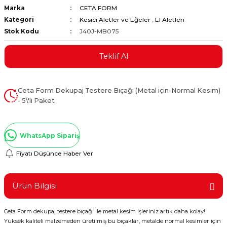
Marka
CETA FORM
ştırıclar
lar ve Penseler
Kategori
Kesici Aletler ve Eğeler
,
El Aletleri
Stok Kodu
J40J-MB075
cılar
i
Teklif Al
erleri
e Eğeler
i Kaplamalar
Ceta Form Dekupaj Testere Bıçağı (Metal için-Normal Kesim)
- 5\'li Paket
etleri
WhatsApp Sipariş
Fiyatı Düşünce Haber Ver
Atölye Aletleri
Ürün Bilgisi
 Aksesuarları
Ceta Form dekupaj testere bıçağı ile metal kesim işleriniz artık daha kolay!
Yüksek kaliteli malzemeden üretilmiş bu bıçaklar, metalde normal kesimler için