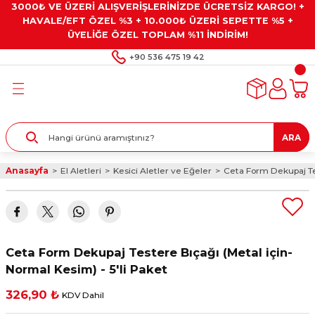
3000₺ VE ÜZERİ ALIŞVERİŞLERİNİZDE ÜCRETSİZ KARGO! +
Geri Dön
Geri Dön
Geri Dön
Geri Dön
Geri Dön
HAVALE/EFT ÖZEL %3 + 10.000₺ ÜZERİ SEPETTE %5 +
ÜYELİĞE ÖZEL TOPLAM %11 İNDİRİM!
ar
eyler
e Gresler
ndırma Taşları ve
+90 536 475 19 42
ar
eyiciler
ve Alet Setleri
ırıcılar
- Kaplama
ı
llenler
ARA
kler
eyler
ar ve Aksesuarları
Anasayfa
El Aletleri
Kesici Aletler ve Eğeler
Ceta Form Dekupaj Tes
r
tırıcılar
arı
ı
 Yapıştırıcılar
ik Kesme Ve Taşlama Sıvıları
 Bits Uçlar
Ceta Form Dekupaj Testere Bıçağı (Metal için-
lar
yleri
ları
ciler
Normal Kesim) - 5'li Paket
326,90 ₺
KDV Dahil
r
ler
ciler
etler ve Multimetreler