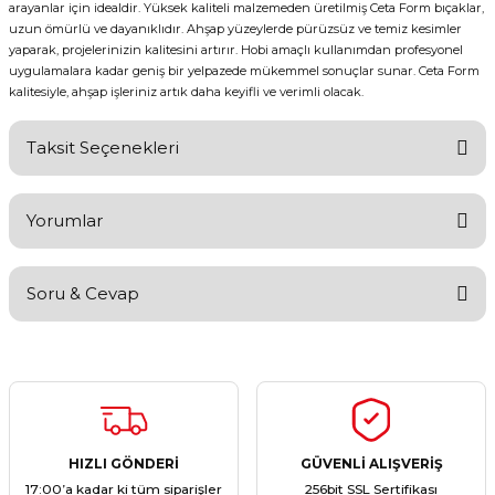
arayanlar için idealdir. Yüksek kaliteli malzemeden üretilmiş Ceta Form bıçaklar,
uzun ömürlü ve dayanıklıdır. Ahşap yüzeylerde pürüzsüz ve temiz kesimler
yaparak, projelerinizin kalitesini artırır. Hobi amaçlı kullanımdan profesyonel
uygulamalara kadar geniş bir yelpazede mükemmel sonuçlar sunar. Ceta Form
kalitesiyle, ahşap işleriniz artık daha keyifli ve verimli olacak.
Taksit Seçenekleri
Yorumlar
Soru & Cevap
Bu ürüne ilk yorumu siz yapın!
Yorum Yaz
Ürün hakkında henüz soru sorulmamış.
Soru Sor
HIZLI GÖNDERİ
GÜVENLİ ALIŞVERİŞ
17:00’a kadar ki tüm siparişler
256bit SSL Sertifikası