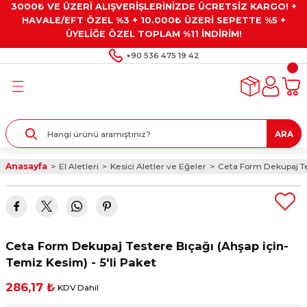
3000₺ VE ÜZERİ ALIŞVERİŞLERİNİZDE ÜCRETSİZ KARGO! +
Geri Dön
Geri Dön
Geri Dön
Geri Dön
Geri Dön
HAVALE/EFT ÖZEL %3 + 10.000₺ ÜZERİ SEPETTE %5 +
ÜYELİĞE ÖZEL TOPLAM %11 İNDİRİM!
ar
eyler
e Gresler
ndırma Taşları ve
+90 536 475 19 42
ar
eyiciler
ve Alet Setleri
ırıcılar
- Kaplama
ı
llenler
ARA
kler
eyler
ar ve Aksesuarları
Anasayfa
El Aletleri
Kesici Aletler ve Eğeler
Ceta Form Dekupaj Tes
r
tırıcılar
arı
ı
 Yapıştırıcılar
ik Kesme Ve Taşlama Sıvıları
 Bits Uçlar
Ceta Form Dekupaj Testere Bıçağı (Ahşap için-
lar
yleri
ları
ciler
Temiz Kesim) - 5'li Paket
286,17 ₺
KDV Dahil
r
ler
ciler
etler ve Multimetreler