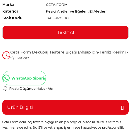
Marka
CETA FORM
ştırıclar
lar ve Penseler
Kategori
Kesici Aletler ve Eğeler
,
El Aletleri
Stok Kodu
J40J-WC100
cılar
i
Teklif Al
erleri
e Eğeler
i Kaplamalar
Ceta Form Dekupaj Testere Bıçağı (Ahşap için-Temiz Kesim) -
5\'li Paket
etleri
WhatsApp Sipariş
Fiyatı Düşünce Haber Ver
Atölye Aletleri
Ürün Bilgisi
 Aksesuarları
Ceta Form dekupaj testere bıçağı ile ahşap projelerinizde kusursuz ve temiz
kesimler elde edin. Bu 5'li paket, ahşap işlerinizde hassasiyet ve profesyonellik