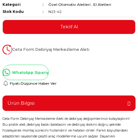
Kategori
Özel Otomotiv Aletleri
,
El Aletleri
ştırıclar
lar ve Penseler
Stok Kodu
N23-42
cılar
i
Teklif Al
erleri
e Eğeler
Ceta Form Debriyaj Merkezleme Aleti
i Kaplamalar
etleri
WhatsApp Sipariş
Fiyatı Düşünce Haber Ver
Atölye Aletleri
Ürün Bilgisi
Ceta Form Debriyaj Merkezleme Aleti ile debriyaj değişimlerinizi kolaylaştırın!
Bu pratik alet, debriyaj baskı balatasını ve debriyaj diskini doğru şekilde
 Aksesuarları
hizalayarak montaj sürecini hızlandırır ve hataları önler. Farklı boyutlardaki
adaptörleri sayesinde çeşitli araç modellerine uyum sağlar. Dayanıklı