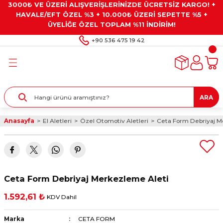
3000₺ VE ÜZERİ ALIŞVERİŞLERİNİZDE ÜCRETSİZ KARGO! +
Geri Dön
Geri Dön
Geri Dön
Geri Dön
Geri Dön
HAVALE/EFT ÖZEL %3 + 10.000₺ ÜZERİ SEPETTE %5 +
ÜYELİĞE ÖZEL TOPLAM %11 İNDİRİM!
ar
eyler
e Gresler
ndırma Taşları ve
+90 536 475 19 42
ar
eyiciler
ve Alet Setleri
ırıcılar
- Kaplama
ı
llenler
ARA
kler
eyler
ar ve Aksesuarları
Anasayfa
El Aletleri
Özel Otomotiv Aletleri
Ceta Form Debriyaj M
r
tırıcılar
arı
ı
 Yapıştırıcılar
ik Kesme Ve Taşlama Sıvıları
 Bits Uçlar
Ceta Form Debriyaj Merkezleme Aleti
lar
yleri
ları
ciler
1.592,61 ₺
KDV Dahil
r
ler
ciler
etler ve Multimetreler
Marka
CETA FORM