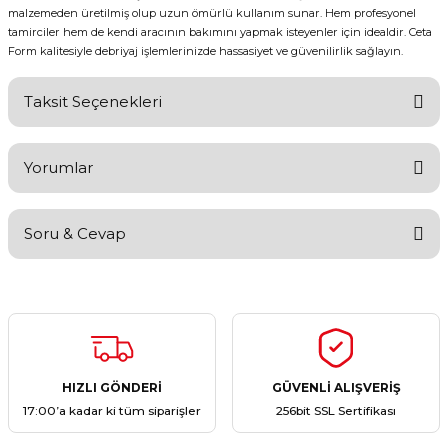
malzemeden üretilmiş olup uzun ömürlü kullanım sunar. Hem profesyonel
tamirciler hem de kendi aracının bakımını yapmak isteyenler için idealdir. Ceta
Form kalitesiyle debriyaj işlemlerinizde hassasiyet ve güvenilirlik sağlayın.
Taksit Seçenekleri
Yorumlar
Soru & Cevap
Bu ürüne ilk yorumu siz yapın!
Yorum Yaz
Ürün hakkında henüz soru sorulmamış.
Soru Sor
HIZLI GÖNDERİ
GÜVENLİ ALIŞVERİŞ
17:00’a kadar ki tüm siparişler
256bit SSL Sertifikası