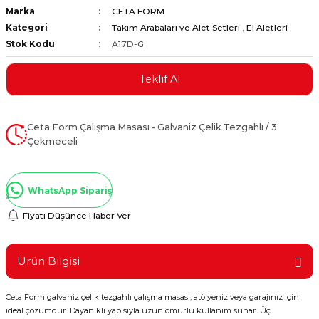
Marka
CETA FORM
ştırıclar
lar ve Penseler
Kategori
Takım Arabaları ve Alet Setleri
,
El Aletleri
Stok Kodu
A17D-G
cılar
i
Teklif Al
erleri
e Eğeler
i Kaplamalar
Ceta Form Çalışma Masası - Galvaniz Çelik Tezgahlı / 3
Çekmeceli
etleri
WhatsApp Sipariş
Fiyatı Düşünce Haber Ver
Atölye Aletleri
Ürün Bilgisi
 Aksesuarları
Ceta Form galvaniz çelik tezgahlı çalışma masası, atölyeniz veya garajınız için
ideal çözümdür. Dayanıklı yapısıyla uzun ömürlü kullanım sunar. Üç