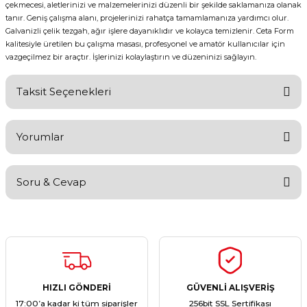
çekmecesi, aletlerinizi ve malzemelerinizi düzenli bir şekilde saklamanıza olanak
tanır. Geniş çalışma alanı, projelerinizi rahatça tamamlamanıza yardımcı olur.
Galvanizli çelik tezgah, ağır işlere dayanıklıdır ve kolayca temizlenir. Ceta Form
kalitesiyle üretilen bu çalışma masası, profesyonel ve amatör kullanıcılar için
vazgeçilmez bir araçtır. İşlerinizi kolaylaştırın ve düzeninizi sağlayın.
Taksit Seçenekleri
Yorumlar
Soru & Cevap
Bu ürüne ilk yorumu siz yapın!
Yorum Yaz
Ürün hakkında henüz soru sorulmamış.
Soru Sor
HIZLI GÖNDERİ
GÜVENLİ ALIŞVERİŞ
17:00’a kadar ki tüm siparişler
256bit SSL Sertifikası