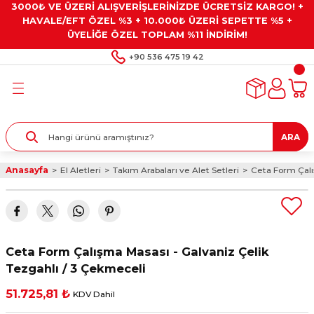
3000₺ VE ÜZERİ ALIŞVERİŞLERİNİZDE ÜCRETSİZ KARGO! +
Geri Dön
Geri Dön
Geri Dön
Geri Dön
Geri Dön
HAVALE/EFT ÖZEL %3 + 10.000₺ ÜZERİ SEPETTE %5 +
ÜYELİĞE ÖZEL TOPLAM %11 İNDİRİM!
ar
eyler
e Gresler
ndırma Taşları ve
+90 536 475 19 42
ar
eyiciler
ve Alet Setleri
ırıcılar
- Kaplama
ı
llenler
ARA
kler
eyler
ar ve Aksesuarları
Anasayfa
El Aletleri
Takım Arabaları ve Alet Setleri
Ceta Form Çalı
r
tırıcılar
arı
ı
 Yapıştırıcılar
ik Kesme Ve Taşlama Sıvıları
 Bits Uçlar
Ceta Form Çalışma Masası - Galvaniz Çelik
lar
yleri
ları
ciler
Tezgahlı / 3 Çekmeceli
51.725,81 ₺
KDV Dahil
r
ler
ciler
etler ve Multimetreler