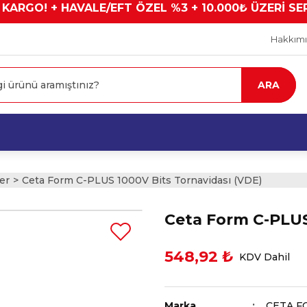
 KARGO! + HAVALE/EFT ÖZEL %3 + 10.000₺ ÜZERİ SE
Hakkım
ARA
er
Ceta Form C-PLUS 1000V Bits Tornavidası (VDE)
Ceta Form C-PLUS
548,92 ₺
KDV Dahil
Marka
CETA F