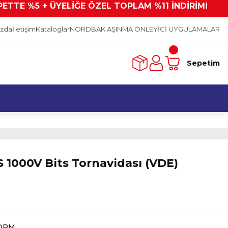
PETTE %5 + ÜYELİĞE ÖZEL TOPLAM %11 İNDİRİM!
ızda
İletişim
Kataloglar
NORDBAK AŞINMA ÖNLEYİCİ UYGULAMALAR
Sepetim
 1000V Bits Tornavidası (VDE)
ORM