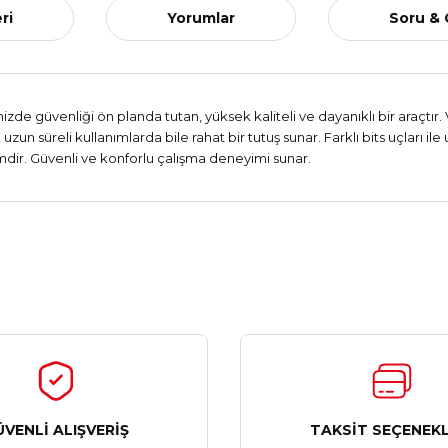
ri
Yorumlar
Soru &
zde güvenliği ön planda tutan, yüksek kaliteli ve dayanıklı bir araçtır.
uzun süreli kullanımlarda bile rahat bir tutuş sunar. Farklı bits uçları i
çimdir. Güvenli ve konforlu çalışma deneyimi sunar.
Ürün hakkında henüz soru sorulmamış.
Bu ürüne ilk yorumu siz yapın!
Yorum Yaz
Soru Sor
ÜVENLİ ALIŞVERİŞ
TAKSİT SEÇENEKL