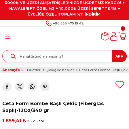
3000₺ VE ÜZERİ ALIŞVERİŞLERİNİZDE ÜCRETSİZ KARGO! +
Geri Dön
Geri Dön
Geri Dön
Geri Dön
Geri Dön
HAVALE/EFT ÖZEL %3 + 10.000₺ ÜZERİ SEPETTE %5 +
ÜYELİĞE ÖZEL TOPLAM %11 İNDİRİM!
ar
eyler
e Gresler
ndırma Taşları ve
+90 536 475 19 42
ar
eyiciler
ve Alet Setleri
ırıcılar
- Kaplama
ı
llenler
ARA
kler
eyler
ar ve Aksesuarları
Anasayfa
El Aletleri
Çekiç ve Kesiler
Ceta Form Bombe Başlı Çekiç 
r
tırıcılar
arı
ı
 Yapıştırıcılar
ik Kesme Ve Taşlama Sıvıları
 Bits Uçlar
Ceta Form Bombe Başlı Çekiç (Fiberglas
lar
yleri
ları
ciler
Saplı)-12Oz/340 gr
1.859,41 ₺
KDV Dahil
r
ler
ciler
etler ve Multimetreler