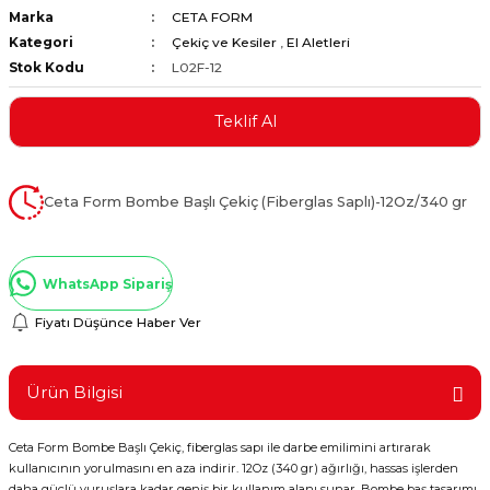
Marka
CETA FORM
ştırıclar
lar ve Penseler
Kategori
Çekiç ve Kesiler
,
El Aletleri
Stok Kodu
L02F-12
cılar
i
Teklif Al
erleri
e Eğeler
i Kaplamalar
Ceta Form Bombe Başlı Çekiç (Fiberglas Saplı)-12Oz/340 gr
etleri
WhatsApp Sipariş
Fiyatı Düşünce Haber Ver
Atölye Aletleri
Ürün Bilgisi
Ceta Form Bombe Başlı Çekiç, fiberglas sapı ile darbe emilimini artırarak
 Aksesuarları
kullanıcının yorulmasını en aza indirir. 12Oz (340 gr) ağırlığı, hassas işlerden
daha güçlü vuruşlara kadar geniş bir kullanım alanı sunar. Bombe baş tasarımı,