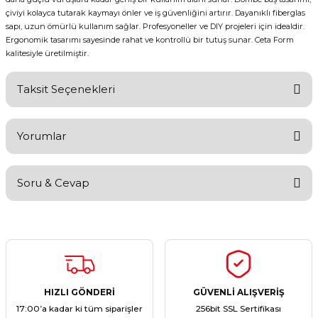
çiviyi kolayca tutarak kaymayı önler ve iş güvenliğini artırır. Dayanıklı fiberglas
sapı, uzun ömürlü kullanım sağlar. Profesyoneller ve DIY projeleri için idealdir.
Ergonomik tasarımı sayesinde rahat ve kontrollü bir tutuş sunar. Ceta Form
kalitesiyle üretilmiştir.
Taksit Seçenekleri
Yorumlar
Soru & Cevap
Bu ürüne ilk yorumu siz yapın!
Yorum Yaz
Ürün hakkında henüz soru sorulmamış.
Soru Sor
HIZLI GÖNDERİ
GÜVENLİ ALIŞVERİŞ
17:00’a kadar ki tüm siparişler
256bit SSL Sertifikası