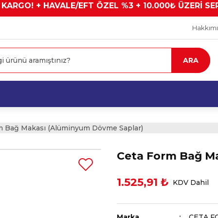
 KARGO! + HAVALE/EFT ÖZEL %3 + 10.000₺ ÜZERİ SE
Hakkım
ARA
m Bağ Makası (Alüminyum Dövme Saplar)
Ceta Form Bağ M
1.525,91 ₺
KDV Dahil
Marka
CETA F