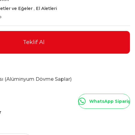
letler ve Eğeler
,
El Aletleri
P
Teklif Al
ı (Alüminyum Dövme Saplar)
WhatsApp Sipariş
r