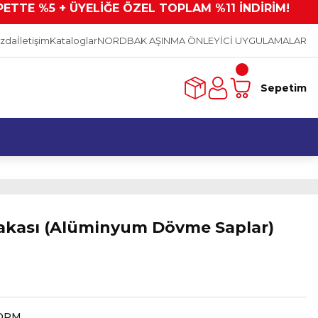
PETTE %5 + ÜYELİĞE ÖZEL TOPLAM %11 İNDİRİM!
ızda
İletişim
Kataloglar
NORDBAK AŞINMA ÖNLEYİCİ UYGULAMALAR
Sepetim
akası (Alüminyum Dövme Saplar)
ORM