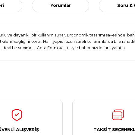
ri
Yorumlar
Soru &
 ve dayanıklı bir kullanım sunar. Ergonomik tasarımı sayesinde, bahçe
kilerin sağlığını korur. Hafif yapısı, uzun süreli kullanımlarda bile raha
 ideal bir seçimdir. Ceta Form kalitesiyle bahçenizde fark yaratın!
Ürün hakkında henüz soru sorulmamış.
Bu ürüne ilk yorumu siz yapın!
Yorum Yaz
Soru Sor
ÜVENLİ ALIŞVERİŞ
TAKSİT SEÇENEKL