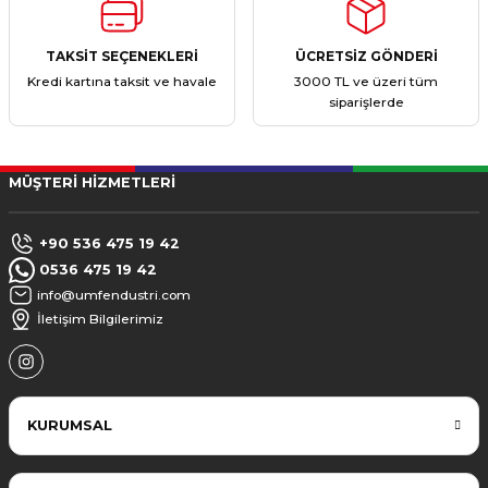
TAKSİT SEÇENEKLERİ
ÜCRETSİZ GÖNDERİ
Kredi kartına taksit ve havale
3000 TL ve üzeri tüm
siparişlerde
MÜŞTERİ HİZMETLERİ
+90 536 475 19 42
0536 475 19 42
info@umfendustri.com
İletişim Bilgilerimiz
KURUMSAL