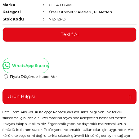
Marka
CETA FORM
ştırıclar
lar ve Penseler
Kategori
Özel Otomotiv Aletleri
,
El Aletleri
Stok Kodu
N12-12HD
cılar
i
Teklif Al
erleri
e Eğeler
i Kaplamalar
WhatsApp Sipariş
etleri
Fiyatı Düşünce Haber Ver
Ürün Bilgisi
Atölye Aletleri
Ceta Form Aks Körük Kelepçe Pensesi, aks körüklerini güvenli ve torklu
sıkıştırma için idealdir. Özel tasarımı sayesinde kelepçeleri hasar vermeden
kolayca takıp sıkabilirsiniz. Ergonomik yapısı ve dayanıklı malzemesi uzun
 Aksesuarları
ömürlü kullanım sunar. Profesyonel ve amatör kullanıcılar için uygundur. Aks
körük kelepçelerini doğru torkta sıkarak güvenli bir sürüş deneyimi sağlayın.