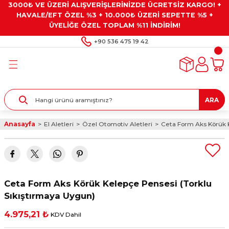
3000₺ VE ÜZERİ ALIŞVERİŞLERİNİZDE ÜCRETSİZ KARGO! +
Geri Dön
Geri Dön
Geri Dön
Geri Dön
Geri Dön
HAVALE/EFT ÖZEL %3 + 10.000₺ ÜZERİ SEPETTE %5 +
ÜYELİĞE ÖZEL TOPLAM %11 İNDİRİM!
ar
eyler
e Gresler
ndırma Taşları ve
+90 536 475 19 42
ar
eyiciler
ve Alet Setleri
ırıcılar
- Kaplama
ı
llenler
ARA
kler
eyler
ar ve Aksesuarları
Anasayfa
El Aletleri
Özel Otomotiv Aletleri
Ceta Form Aks Körük K
r
tırıcılar
arı
ı
 Yapıştırıcılar
ik Kesme Ve Taşlama Sıvıları
 Bits Uçlar
Ceta Form Aks Körük Kelepçe Pensesi (Torklu
lar
yleri
ları
ciler
Sıkıştırmaya Uygun)
4.975,21 ₺
KDV Dahil
r
ler
ciler
etler ve Multimetreler