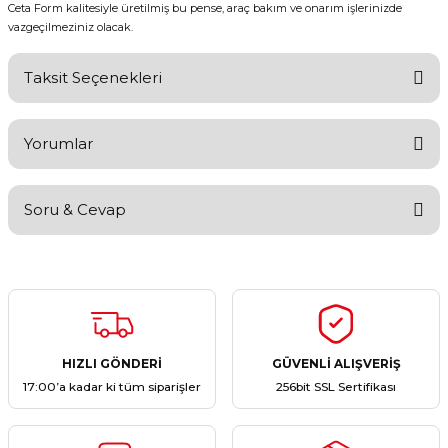
Ceta Form kalitesiyle üretilmiş bu pense, araç bakım ve onarım işlerinizde
vazgeçilmeziniz olacak.
Taksit Seçenekleri
Yorumlar
Soru & Cevap
Bu ürüne ilk yorumu siz yapın!
Yorum Yaz
Ürün hakkında henüz soru sorulmamış.
Soru Sor
HIZLI GÖNDERİ
GÜVENLİ ALIŞVERİŞ
17:00’a kadar ki tüm siparişler
256bit SSL Sertifikası