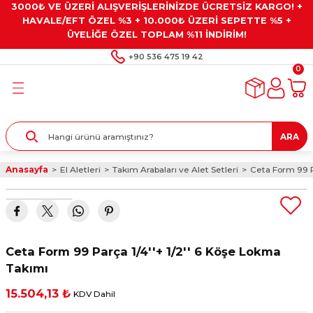
3000₺ VE ÜZERİ ALIŞVERİŞLERİNİZDE ÜCRETSİZ KARGO! +
Geri Dön
Geri Dön
Geri Dön
Geri Dön
Geri Dön
HAVALE/EFT ÖZEL %3 + 10.000₺ ÜZERİ SEPETTE %5 +
ÜYELİĞE ÖZEL TOPLAM %11 İNDİRİM!
ar
eyler
e Gresler
ndırma Taşları ve
+90 536 475 19 42
0
ar
eyiciler
ve Alet Setleri
ırıcılar
- Kaplama
ı
llenler
ARA
kler
eyler
ar ve Aksesuarları
Anasayfa
El Aletleri
Takım Arabaları ve Alet Setleri
Ceta Form 99 P
r
tırıcılar
arı
ı
 Yapıştırıcılar
ik Kesme Ve Taşlama Sıvıları
 Bits Uçlar
Ceta Form 99 Parça 1/4''+ 1/2'' 6 Köşe Lokma
lar
yleri
ları
ciler
Takımı
15.504,13 ₺
KDV Dahil
r
ler
ciler
etler ve Multimetreler