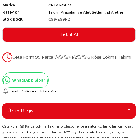
Marka
CETA FORM
ştırıclar
lar ve Penseler
Kategori
Takım Arabaları ve Alet Setleri
,
El Aletleri
Stok Kodu
C99-E99H2
cılar
i
Teklif Al
erleri
e Eğeler
i Kaplamalar
Ceta Form 99 Parça 1/4\\\'\\\'+ 1/2\\\'\\\' 6 Köşe Lokma Takımı
etleri
WhatsApp Sipariş
Fiyatı Düşünce Haber Ver
Atölye Aletleri
Ürün Bilgisi
Ceta Form 99 Parça Lokma Takımı, profesyonel ve amatör kullanıcılar için ideal,
 Aksesuarları
yüksek kaliteli bir çözümdür. 1/4'' ve 1/2'' boyutlarındaki lokma uçları, çeşitli