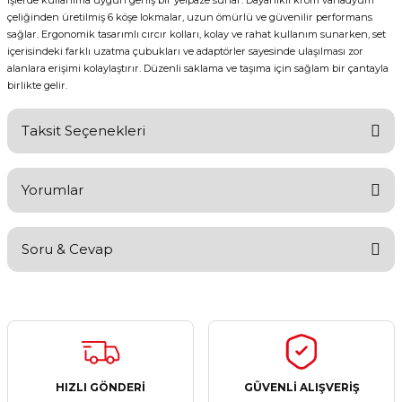
işlerde kullanıma uygun geniş bir yelpaze sunar. Dayanıklı krom vanadyum
çeliğinden üretilmiş 6 köşe lokmalar, uzun ömürlü ve güvenilir performans
sağlar. Ergonomik tasarımlı cırcır kolları, kolay ve rahat kullanım sunarken, set
içerisindeki farklı uzatma çubukları ve adaptörler sayesinde ulaşılması zor
alanlara erişimi kolaylaştırır. Düzenli saklama ve taşıma için sağlam bir çantayla
birlikte gelir.
Taksit Seçenekleri
Yorumlar
Soru & Cevap
Bu ürüne ilk yorumu siz yapın!
Yorum Yaz
Ürün hakkında henüz soru sorulmamış.
Soru Sor
HIZLI GÖNDERİ
GÜVENLİ ALIŞVERİŞ