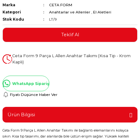
Marka
CETA FORM
ştırıclar
lar ve Penseler
Kategori
Anahtarlar ve Allenler
,
El Aletleri
Stok Kodu
LT/9
cılar
i
Teklif Al
erleri
e Eğeler
i Kaplamalar
Ceta Form 9 Parça L Allen Anahtar Takımı (Kısa Tip - Krom
Kaplı)
etleri
WhatsApp Sipariş
Fiyatı Düşünce Haber Ver
Atölye Aletleri
Ürün Bilgisi
 Aksesuarları
Ceta Form 9 Parça L Allen Anahtar Takımı ile bağlantı elemanlarını kolayca
sıkın. Kısa tip tasarımı, dar alanlarda bile üstün erişim sağlar. Yüksek kaliteli