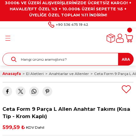
3000₺ VE ÜZERİ ALIŞVERİŞLERİNİZDE ÜCRETSİZ KARGO! +
Geri Dön
Geri Dön
Geri Dön
Geri Dön
Geri Dön
HAVALE/EFT ÖZEL %3 + 10.000₺ ÜZERİ SEPETTE %5 +
ÜYELİĞE ÖZEL TOPLAM %11 İNDİRİM!
ar
eyler
e Gresler
ndırma Taşları ve
+90 536 475 19 42
ar
eyiciler
ve Alet Setleri
ırıcılar
- Kaplama
ı
llenler
ARA
kler
eyler
ar ve Aksesuarları
Anasayfa
El Aletleri
Anahtarlar ve Allenler
Ceta Form 9 Parça L All
r
tırıcılar
arı
ı
 Yapıştırıcılar
ik Kesme Ve Taşlama Sıvıları
 Bits Uçlar
Ceta Form 9 Parça L Allen Anahtar Takımı (Kısa
lar
yleri
ları
ciler
Tip - Krom Kaplı)
599,59 ₺
KDV Dahil
r
ler
ciler
etler ve Multimetreler