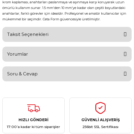
krom kaplaması, anahtarları paslanmaya ve aşınmaya karşı koruyarak uzun
ömürlü kullanım sunar. 1.5 mm'den 10 mm'ye kadar olan çeşitli boyutlardaki
anahtarlar, farklı görevler için idealdir. Profesyonel ve amatör kullanıcılar için
mükemmel bir seçimdir. Ceta Form güvencesiyle üretilmiştir.
Taksit Seçenekleri
Yorumlar
Soru & Cevap
Bu ürüne ilk yorumu siz yapın!
Yorum Yaz
Ürün hakkında henüz soru sorulmamış.
Soru Sor
HIZLI GÖNDERİ
GÜVENLİ ALIŞVERİŞ
17:00’a kadar ki tüm siparişler
256bit SSL Sertifikası