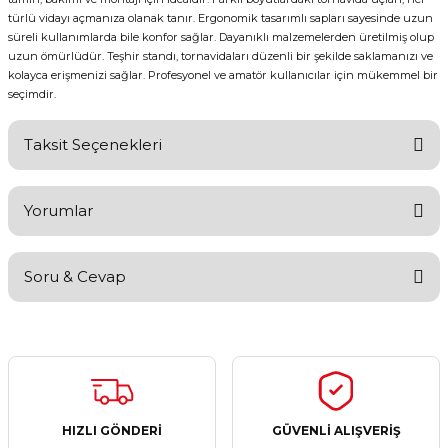
türlü vidayı açmanıza olanak tanır. Ergonomik tasarımlı sapları sayesinde uzun
süreli kullanımlarda bile konfor sağlar. Dayanıklı malzemelerden üretilmiş olup
uzun ömürlüdür. Teşhir standı, tornavidaları düzenli bir şekilde saklamanızı ve
kolayca erişmenizi sağlar. Profesyonel ve amatör kullanıcılar için mükemmel bir
seçimdir.
Taksit Seçenekleri
Yorumlar
Soru & Cevap
Bu ürüne ilk yorumu siz yapın!
Yorum Yaz
Ürün hakkında henüz soru sorulmamış.
Soru Sor
HIZLI GÖNDERİ
GÜVENLİ ALIŞVERİŞ