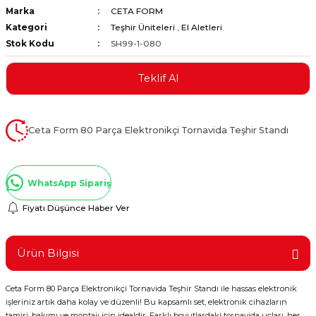
Marka
CETA FORM
ştırıclar
lar ve Penseler
Kategori
Teşhir Üniteleri
,
El Aletleri
Stok Kodu
SH99-1-080
cılar
i
Teklif Al
erleri
e Eğeler
i Kaplamalar
Ceta Form 80 Parça Elektronikçi Tornavida Teşhir Standı
etleri
WhatsApp Sipariş
Fiyatı Düşünce Haber Ver
Atölye Aletleri
Ürün Bilgisi
Ceta Form 80 Parça Elektronikçi Tornavida Teşhir Standı ile hassas elektronik
 Aksesuarları
işleriniz artık daha kolay ve düzenli! Bu kapsamlı set, elektronik cihazların
tamiri, bakımı ve montajı için idealdir. Farklı boyutlardaki tornavida uçları, her