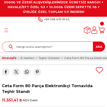
3000₺ VE ÜZERİ ALIŞVERİŞLERİNİZDE ÜCRETSİZ KARGO! +
Geri Dön
Geri Dön
Geri Dön
Geri Dön
Geri Dön
HAVALE/EFT ÖZEL %3 + 10.000₺ ÜZERİ SEPETTE %5 +
ÜYELİĞE ÖZEL TOPLAM %11 İNDİRİM!
ar
eyler
e Gresler
ndırma Taşları ve
+90 536 475 19 42
ar
eyiciler
ve Alet Setleri
ırıcılar
- Kaplama
ı
llenler
ARA
kler
eyler
ar ve Aksesuarları
Anasayfa
El Aletleri
Teşhir Üniteleri
Ceta Form 80 Parça Elektronik
r
tırıcılar
arı
ı
 Yapıştırıcılar
ik Kesme Ve Taşlama Sıvıları
 Bits Uçlar
Ceta Form 80 Parça Elektronikçi Tornavida
lar
yleri
ları
ciler
Teşhir Standı
11.351,41 ₺
KDV Dahil
r
ler
ciler
etler ve Multimetreler