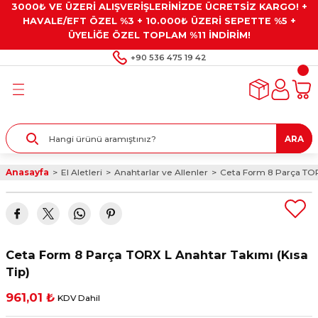
3000₺ VE ÜZERİ ALIŞVERİŞLERİNİZDE ÜCRETSİZ KARGO! +
Geri Dön
Geri Dön
Geri Dön
Geri Dön
Geri Dön
HAVALE/EFT ÖZEL %3 + 10.000₺ ÜZERİ SEPETTE %5 +
ÜYELİĞE ÖZEL TOPLAM %11 İNDİRİM!
ar
eyler
e Gresler
ndırma Taşları ve
+90 536 475 19 42
ar
eyiciler
ve Alet Setleri
ırıcılar
- Kaplama
ı
llenler
ARA
kler
eyler
ar ve Aksesuarları
Anasayfa
El Aletleri
Anahtarlar ve Allenler
Ceta Form 8 Parça TORX
r
tırıcılar
arı
ı
 Yapıştırıcılar
ik Kesme Ve Taşlama Sıvıları
 Bits Uçlar
Ceta Form 8 Parça TORX L Anahtar Takımı (Kısa
lar
yleri
ları
ciler
Tip)
961,01 ₺
KDV Dahil
r
ler
ciler
etler ve Multimetreler