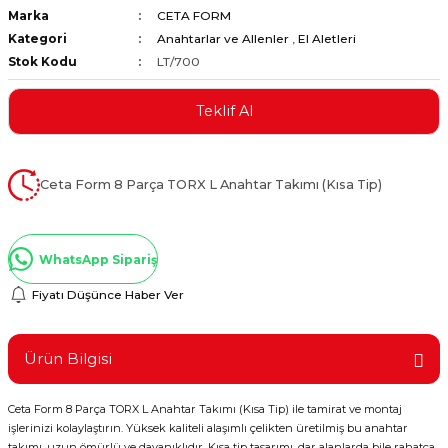
Marka
CETA FORM
ştırıclar
lar ve Penseler
Kategori
Anahtarlar ve Allenler
,
El Aletleri
Stok Kodu
LT/700
cılar
i
Teklif Al
erleri
e Eğeler
i Kaplamalar
Ceta Form 8 Parça TORX L Anahtar Takımı (Kısa Tip)
etleri
WhatsApp Sipariş
Fiyatı Düşünce Haber Ver
Atölye Aletleri
Ürün Bilgisi
Ceta Form 8 Parça TORX L Anahtar Takımı (Kısa Tip) ile tamirat ve montaj
 Aksesuarları
işlerinizi kolaylaştırın. Yüksek kaliteli alaşımlı çelikten üretilmiş bu anahtar
takımı, uzun ömürlü ve dayanıklıdır. Kısa tip tasarımı, dar alanlarda bile rahatça