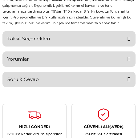
çalışmanızı sağlar. Ergonomik L şekli, mükemmel kavrama ve tork
uygulamanıza yardımcı olur. T9'dan T40'a kadar 8 farklı boyutta Torx anahtar
içerir. Profesyoneller ve DIY kullanıcıları için idealdir. Güvenilir ve kullanışlı bu
takım, işlerinizi hızlı ve verimli bir şekilde tamamlamanıza olanak tanır.
Taksit Seçenekleri
Yorumlar
Soru & Cevap
Bu ürüne ilk yorumu siz yapın!
Yorum Yaz
Ürün hakkında henüz soru sorulmamış.
Soru Sor
HIZLI GÖNDERİ
GÜVENLİ ALIŞVERİŞ
17:00’a kadar ki tüm siparişler
256bit SSL Sertifikası