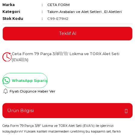
Marka
CETA FORM
ştırıclar
lar ve Penseler
Kategori
Takım Arabaları ve Alet Setleri
,
El Aletleri
Stok Kodu
C99-E79H2
cılar
i
Teklif Al
erleri
e Eğeler
i Kaplamalar
Ceta Form 79 Parça 3/8\\\'\\\' Lokma ve TORX Alet Seti
(EVA\\\'lı)
etleri
WhatsApp Sipariş
Fiyatı Düşünce Haber Ver
Atölye Aletleri
Ürün Bilgisi
 Aksesuarları
Ceta Form 79 Parça 3/8'' Lokma ve TORX Alet Seti (EVA'lı) ile işlerinizi
kolaylaştırın! Yüksek kaliteli malzemeden üretilmiş bu kapsamlı set, farklı