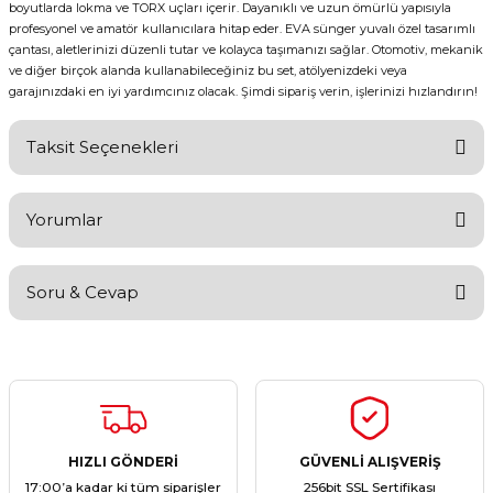
boyutlarda lokma ve TORX uçları içerir. Dayanıklı ve uzun ömürlü yapısıyla
profesyonel ve amatör kullanıcılara hitap eder. EVA sünger yuvalı özel tasarımlı
çantası, aletlerinizi düzenli tutar ve kolayca taşımanızı sağlar. Otomotiv, mekanik
ve diğer birçok alanda kullanabileceğiniz bu set, atölyenizdeki veya
garajınızdaki en iyi yardımcınız olacak. Şimdi sipariş verin, işlerinizi hızlandırın!
Taksit Seçenekleri
Yorumlar
Soru & Cevap
Bu ürüne ilk yorumu siz yapın!
Yorum Yaz
Ürün hakkında henüz soru sorulmamış.
Soru Sor
HIZLI GÖNDERİ
GÜVENLİ ALIŞVERİŞ
17:00’a kadar ki tüm siparişler
256bit SSL Sertifikası