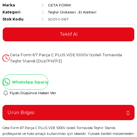
Marka
CETA FORM
ştırıclar
lar ve Penseler
Kategori
Teşhir Üniteleri
,
El Aletleri
Stok Kodu
SG01-1-067
cılar
i
Teklif Al
erleri
e Eğeler
i Kaplamalar
Ceta Form 67 Parça C PLUS VDE 1000V İzoleli Tornavida
Teşhir Standı (Düz/PH/PZ)
etleri
WhatsApp Sipariş
Fiyatı Düşünce Haber Ver
Atölye Aletleri
Ürün Bilgisi
 Aksesuarları
Ceta Form 67 Parça C PLUS VDE 1000V İzoleli Tornavida Teşhir Standı,
profesyonel ve hobi amaçlı kullanımlar için idealdir. Yüksek kaliteli malzemeden