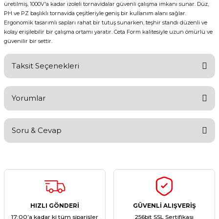
üretilmiş, 1000V'a kadar izoleli tornavidalar güvenli çalışma imkanı sunar. Düz,
PH ve PZ başlıklı tornavida çeşitleriyle geniş bir kullanım alanı sağlar.
Ergonomik tasarımlı sapları rahat bir tutuş sunarken, teşhir standı düzenli ve
kolay erişilebilir bir çalışma ortamı yaratır. Ceta Form kalitesiyle uzun ömürlü ve
güvenilir bir settir.
Taksit Seçenekleri
Yorumlar
Soru & Cevap
Bu ürüne ilk yorumu siz yapın!
Yorum Yaz
Ürün hakkında henüz soru sorulmamış.
Soru Sor
HIZLI GÖNDERİ
GÜVENLİ ALIŞVERİŞ
17:00’a kadar ki tüm siparişler
256bit SSL Sertifikası