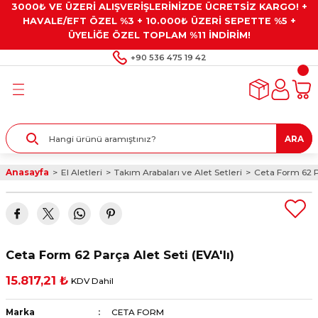
3000₺ VE ÜZERİ ALIŞVERİŞLERİNİZDE ÜCRETSİZ KARGO! +
Geri Dön
Geri Dön
Geri Dön
Geri Dön
Geri Dön
HAVALE/EFT ÖZEL %3 + 10.000₺ ÜZERİ SEPETTE %5 +
ÜYELİĞE ÖZEL TOPLAM %11 İNDİRİM!
ar
eyler
e Gresler
ndırma Taşları ve
+90 536 475 19 42
ar
eyiciler
ve Alet Setleri
ırıcılar
- Kaplama
ı
llenler
ARA
kler
eyler
ar ve Aksesuarları
Anasayfa
El Aletleri
Takım Arabaları ve Alet Setleri
Ceta Form 62 Pa
r
tırıcılar
arı
ı
 Yapıştırıcılar
ik Kesme Ve Taşlama Sıvıları
 Bits Uçlar
Ceta Form 62 Parça Alet Seti (EVA'lı)
lar
yleri
ları
ciler
15.817,21 ₺
KDV Dahil
r
ler
ciler
etler ve Multimetreler
Marka
CETA FORM