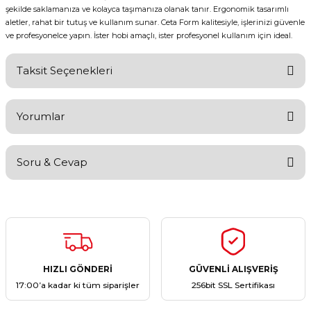
şekilde saklamanıza ve kolayca taşımanıza olanak tanır. Ergonomik tasarımlı
aletler, rahat bir tutuş ve kullanım sunar. Ceta Form kalitesiyle, işlerinizi güvenle
ve profesyonelce yapın. İster hobi amaçlı, ister profesyonel kullanım için ideal.
Taksit Seçenekleri
Yorumlar
Soru & Cevap
Bu ürüne ilk yorumu siz yapın!
Yorum Yaz
Ürün hakkında henüz soru sorulmamış.
Soru Sor
HIZLI GÖNDERİ
GÜVENLİ ALIŞVERİŞ
17:00’a kadar ki tüm siparişler
256bit SSL Sertifikası