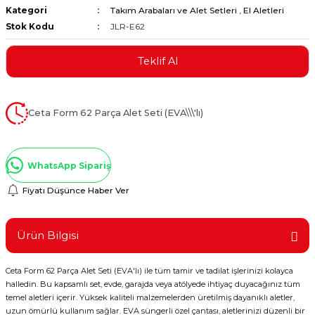
Kategori
Takım Arabaları ve Alet Setleri
,
El Aletleri
ştırıclar
lar ve Penseler
Stok Kodu
JLR-E62
cılar
i
Teklif Al
erleri
e Eğeler
Ceta Form 62 Parça Alet Seti (EVA\\\'lı)
i Kaplamalar
etleri
WhatsApp Sipariş
Fiyatı Düşünce Haber Ver
Atölye Aletleri
Ürün Bilgisi
Ceta Form 62 Parça Alet Seti (EVA'lı) ile tüm tamir ve tadilat işlerinizi kolayca
halledin. Bu kapsamlı set, evde, garajda veya atölyede ihtiyaç duyacağınız tüm
 Aksesuarları
temel aletleri içerir. Yüksek kaliteli malzemelerden üretilmiş dayanıklı aletler,
uzun ömürlü kullanım sağlar. EVA süngerli özel çantası, aletlerinizi düzenli bir