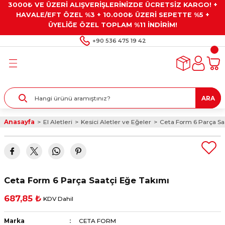
3000₺ VE ÜZERİ ALIŞVERİŞLERİNİZDE ÜCRETSİZ KARGO! +
Geri Dön
Geri Dön
Geri Dön
Geri Dön
Geri Dön
HAVALE/EFT ÖZEL %3 + 10.000₺ ÜZERİ SEPETTE %5 +
ÜYELİĞE ÖZEL TOPLAM %11 İNDİRİM!
ar
eyler
e Gresler
ndırma Taşları ve
+90 536 475 19 42
ar
eyiciler
ve Alet Setleri
ırıcılar
- Kaplama
ı
llenler
ARA
kler
eyler
ar ve Aksesuarları
Anasayfa
El Aletleri
Kesici Aletler ve Eğeler
Ceta Form 6 Parça Sa
r
tırıcılar
arı
ı
 Yapıştırıcılar
ik Kesme Ve Taşlama Sıvıları
 Bits Uçlar
Ceta Form 6 Parça Saatçi Eğe Takımı
lar
yleri
ları
ciler
687,85 ₺
KDV Dahil
r
ler
ciler
etler ve Multimetreler
Marka
CETA FORM