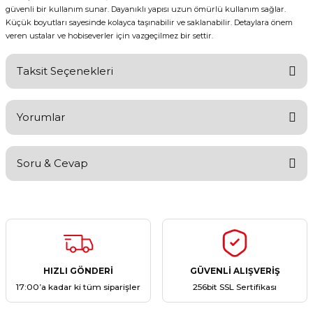
güvenli bir kullanım sunar. Dayanıklı yapısı uzun ömürlü kullanım sağlar.
Küçük boyutları sayesinde kolayca taşınabilir ve saklanabilir. Detaylara önem
veren ustalar ve hobiseverler için vazgeçilmez bir settir.
Taksit Seçenekleri
Yorumlar
Soru & Cevap
Bu ürüne ilk yorumu siz yapın!
Yorum Yaz
Ürün hakkında henüz soru sorulmamış.
Soru Sor
HIZLI GÖNDERİ
GÜVENLİ ALIŞVERİŞ
17:00’a kadar ki tüm siparişler
256bit SSL Sertifikası