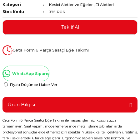
Kategori
Kesici Aletler ve Eğeler
,
El Aletleri
ştırıclar
lar ve Penseler
Stok Kodu
J75-R06
cılar
i
Teklif Al
erleri
e Eğeler
Ceta Form 6 Parça Saatçi Eğe Takımı
i Kaplamalar
etleri
WhatsApp Sipariş
Fiyatı Düşünce Haber Ver
Atölye Aletleri
Ürün Bilgisi
Ceta Form 6 Parça Saatçi Eğe Takımı ile hassas işlerinizi kusursuzca
tamamlayın. Saat yapımı, modelleme ve ince metal işleme gibi alanlarda
 Aksesuarları
profesyonel sonuçlar elde etmeniz için idealdir. Yüksek kaliteli çelikten üretilmiş,
farklı şekillerdeki 6 farklı eğe içerir. Ergonomik sapları sayesinde konforlu ve