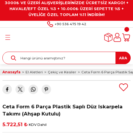
3000₺ VE ÜZERİ ALIŞVERİŞLERİNİZDE ÜCRETSİZ KARGO! +
Geri Dön
Geri Dön
Geri Dön
Geri Dön
Geri Dön
HAVALE/EFT ÖZEL %3 + 10.000₺ ÜZERİ SEPETTE %5 +
ÜYELİĞE ÖZEL TOPLAM %11 İNDİRİM!
ar
eyler
e Gresler
ndırma Taşları ve
+90 536 475 19 42
ar
eyiciler
ve Alet Setleri
ırıcılar
- Kaplama
ı
llenler
ARA
kler
eyler
ar ve Aksesuarları
Anasayfa
El Aletleri
Çekiç ve Kesiler
Ceta Form 6 Parça Plastik Sa
r
tırıcılar
arı
ı
 Yapıştırıcılar
ik Kesme Ve Taşlama Sıvıları
 Bits Uçlar
Ceta Form 6 Parça Plastik Saplı Düz Iskarpela
lar
yleri
ları
ciler
Takımı (Ahşap Kutulu)
5.722,51 ₺
KDV Dahil
r
ler
ciler
etler ve Multimetreler