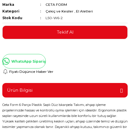
Marka
CETA FORM
ştırıclar
lar ve Penseler
Kategori
Çekiç ve Kesiler
,
El Aletleri
Stok Kodu
L50-W6-2
cılar
i
Teklif Al
erleri
e Eğeler
i Kaplamalar
WhatsApp Sipariş
etleri
Fiyatı Düşünce Haber Ver
Ürün Bilgisi
Atölye Aletleri
Ceta Form 6 Parça Plastik Saplı Düz Iskarpela Takımı, ahşap işleme
projelerinizde hassas ve kontrollü oyma işlemleri için idealdir. Ergonomik plastik
sapları sayesinde uzun süreli kullanımlarda bile konforlu bir tutuş sağlar.
 Aksesuarları
Yüksek kaliteli çelikten üretilmiş keskin uçları, ahşap üzerinde temiz ve düzgün
kesimler yapmanıza olanak tanır. Dayanıklı ahşap kutusu, takımınızı güvenli bir