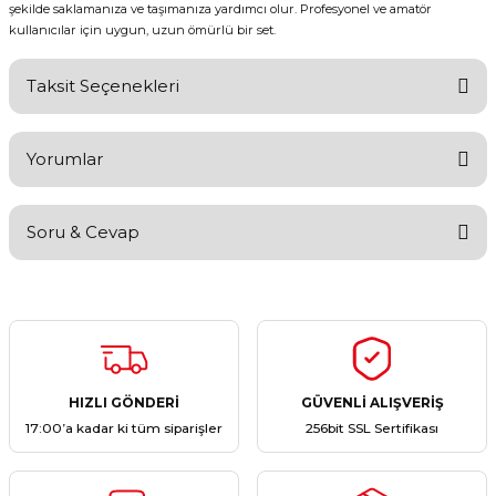
şekilde saklamanıza ve taşımanıza yardımcı olur. Profesyonel ve amatör
kullanıcılar için uygun, uzun ömürlü bir set.
Taksit Seçenekleri
Yorumlar
Soru & Cevap
Bu ürüne ilk yorumu siz yapın!
Yorum Yaz
Ürün hakkında henüz soru sorulmamış.
Soru Sor
HIZLI GÖNDERİ
GÜVENLİ ALIŞVERİŞ
17:00’a kadar ki tüm siparişler
256bit SSL Sertifikası