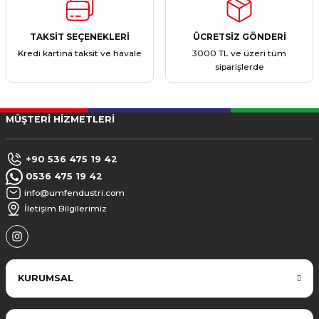
TAKSİT SEÇENEKLERİ
ÜCRETSİZ GÖNDERİ
Kredi kartına taksit ve havale
3000 TL ve üzeri tüm
siparişlerde
MÜŞTERİ HİZMETLERİ
+90 536 475 19 42
0536 475 19 42
info@umfendustri.com
İletişim Bilgilerimiz
KURUMSAL