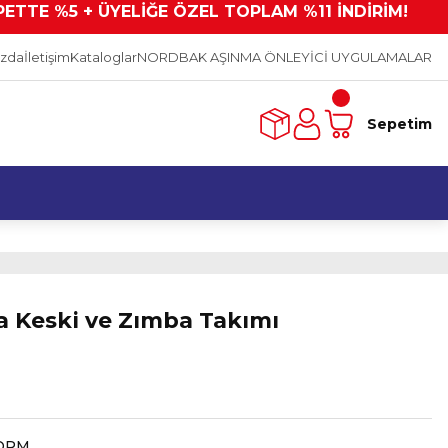
PETTE %5 + ÜYELİĞE ÖZEL TOPLAM %11 İNDİRİM!
ızda
İletişim
Kataloglar
NORDBAK AŞINMA ÖNLEYİCİ UYGULAMALAR
Sepetim
a Keski ve Zımba Takımı
ORM