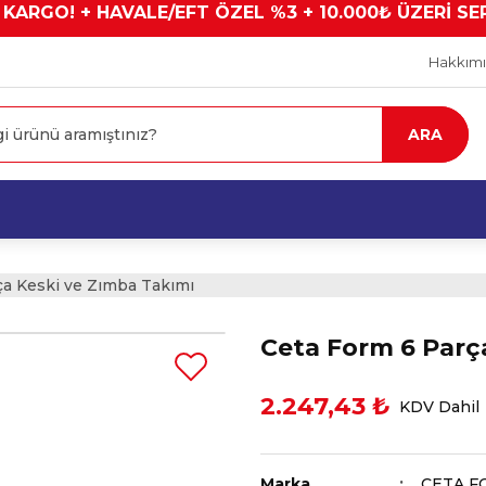
 KARGO! + HAVALE/EFT ÖZEL %3 + 10.000₺ ÜZERİ SE
Hakkım
ARA
ça Keski ve Zımba Takımı
Ceta Form 6 Parç
2.247,43 ₺
KDV Dahil
Marka
CETA F