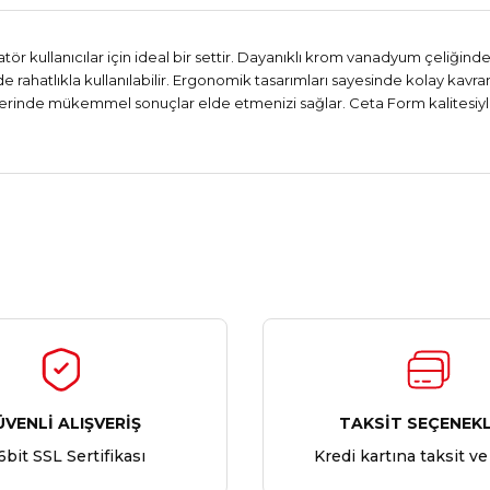
 kullanıcılar için ideal bir settir. Dayanıklı krom vanadyum çeliğinde
rde rahatlıkla kullanılabilir. Ergonomik tasarımları sayesinde kolay ka
inde mükemmel sonuçlar elde etmenizi sağlar. Ceta Form kalitesiyle 
Ürün hakkında henüz soru sorulmamış.
Bu ürüne ilk yorumu siz yapın!
Yorum Yaz
Soru Sor
ÜVENLİ ALIŞVERİŞ
TAKSİT SEÇENEKL
6bit SSL Sertifikası
Kredi kartına taksit ve