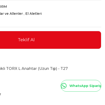
ORM
ar ve Allenler
,
El Aletleri
Teklif Al
kli TORX L Anahtar (Uzun Tip) - T27
WhatsApp Sipariş
r