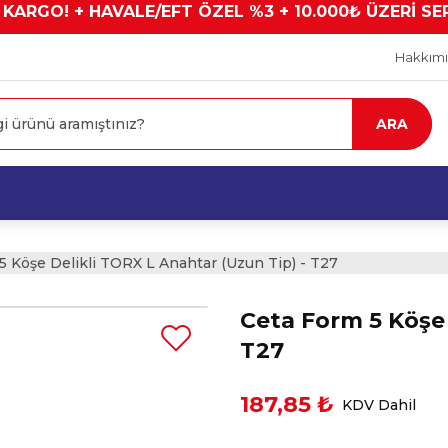
 KARGO! + HAVALE/EFT ÖZEL %3 + 10.000₺ ÜZERİ SE
Hakkım
ARA
5 Köşe Delikli TORX L Anahtar (Uzun Tip) - T27
Ceta Form 5 Köşe 
T27
187,85 ₺
KDV Dahil