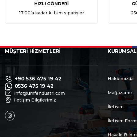
HIZLI GÖNDERİ
G
17:00’a kadar ki tüm siparişler
25
MÜŞTERİ HİZMETLERİ
KURUMSAL
+90 536 475 19 42
Hakkımızda
0536 475 19 42
Mağazamız
info@umfendustri.com
İletişim Bilgilerimiz
İletişim
İletişim Form
Havale Bildi