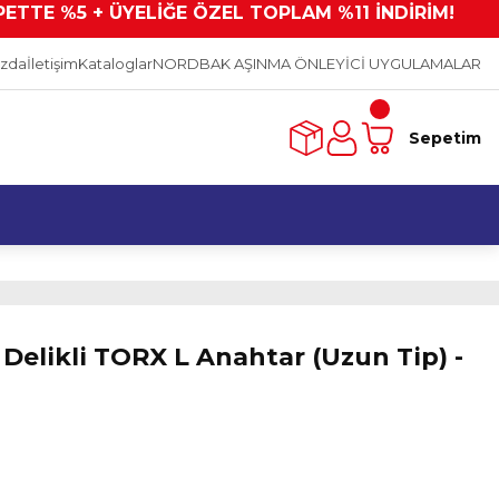
PETTE %5 + ÜYELİĞE ÖZEL TOPLAM %11 İNDİRİM!
ızda
İletişim
Kataloglar
NORDBAK AŞINMA ÖNLEYİCİ UYGULAMALAR
Sepetim
Delikli TORX L Anahtar (Uzun Tip) -