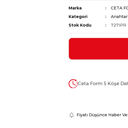
Marka
CETA F
Kategori
Anahtarl
Stok Kodu
727IPR
Ceta Form 5 Köşe Deli
Fiyatı Düşünce Haber Ve