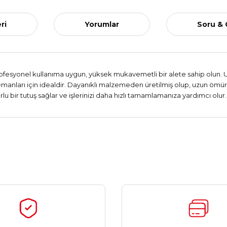
ri
Yorumlar
Soru &
rofesyonel kullanıma uygun, yüksek mukavemetli bir alete sahip olun. U
elemanları için idealdir. Dayanıklı malzemeden üretilmiş olup, uzun ömür
 bir tutuş sağlar ve işlerinizi daha hızlı tamamlamanıza yardımcı olur. 
Ürün hakkında henüz soru sorulmamış.
Bu ürüne ilk yorumu siz yapın!
Yorum Yaz
Soru Sor