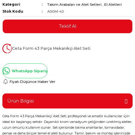
Kategori
Takım Arabaları ve Alet Setleri
,
El Aletleri
ştırıclar
lar ve Penseler
Stok Kodu
A50M-43
cılar
i
Teklif Al
erleri
e Eğeler
Ceta Form 43 Parça Mekanikçi Alet Seti
i Kaplamalar
etleri
WhatsApp Sipariş
Fiyatı Düşünce Haber Ver
Atölye Aletleri
Ürün Bilgisi
Ceta Form 43 Parça Mekanikçi Alet Seti, profesyonel ve amatör kullanıcılar için
ideal bir başlangıç setidir. Dayanıklı krom vanadyum çeliğinden üretilmiş aletler,
 Aksesuarları
uzun ömürlü kullanım sunar. Set içerisinde lokma anahtarlar, tornavidalar,
pense ve daha birçok temel el aleti bulunur. Tamir, bakım ve montaj işlerinizde