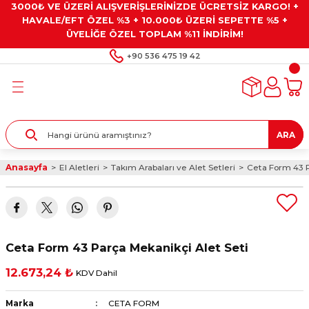
3000₺ VE ÜZERİ ALIŞVERİŞLERİNİZDE ÜCRETSİZ KARGO! +
Geri Dön
Geri Dön
Geri Dön
Geri Dön
Geri Dön
HAVALE/EFT ÖZEL %3 + 10.000₺ ÜZERİ SEPETTE %5 +
ÜYELİĞE ÖZEL TOPLAM %11 İNDİRİM!
ar
eyler
e Gresler
ndırma Taşları ve
+90 536 475 19 42
ar
eyiciler
ve Alet Setleri
ırıcılar
- Kaplama
ı
llenler
ARA
kler
eyler
ar ve Aksesuarları
Anasayfa
El Aletleri
Takım Arabaları ve Alet Setleri
Ceta Form 43 P
r
tırıcılar
arı
ı
 Yapıştırıcılar
ik Kesme Ve Taşlama Sıvıları
 Bits Uçlar
Ceta Form 43 Parça Mekanikçi Alet Seti
lar
yleri
ları
ciler
12.673,24 ₺
KDV Dahil
r
ler
ciler
etler ve Multimetreler
Marka
CETA FORM