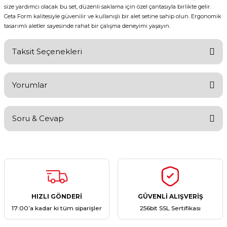
size yardımcı olacak bu set, düzenli saklama için özel çantasıyla birlikte gelir.
Ceta Form kalitesiyle güvenilir ve kullanışlı bir alet setine sahip olun. Ergonomik
tasarımlı aletler sayesinde rahat bir çalışma deneyimi yaşayın.
Taksit Seçenekleri
Yorumlar
Soru & Cevap
Bu ürüne ilk yorumu siz yapın!
Yorum Yaz
Ürün hakkında henüz soru sorulmamış.
Soru Sor
HIZLI GÖNDERİ
GÜVENLİ ALIŞVERİŞ
17:00’a kadar ki tüm siparişler
256bit SSL Sertifikası