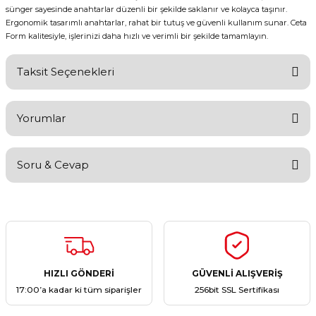
sünger sayesinde anahtarlar düzenli bir şekilde saklanır ve kolayca taşınır.
Ergonomik tasarımlı anahtarlar, rahat bir tutuş ve güvenli kullanım sunar. Ceta
Form kalitesiyle, işlerinizi daha hızlı ve verimli bir şekilde tamamlayın.
Taksit Seçenekleri
Yorumlar
Soru & Cevap
Bu ürüne ilk yorumu siz yapın!
Yorum Yaz
Ürün hakkında henüz soru sorulmamış.
Soru Sor
HIZLI GÖNDERİ
GÜVENLİ ALIŞVERİŞ
17:00’a kadar ki tüm siparişler
256bit SSL Sertifikası