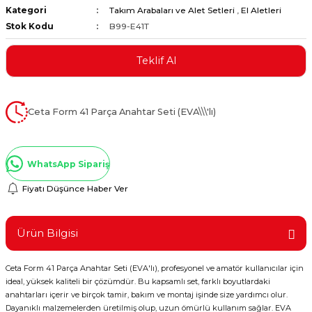
Kategori
Takım Arabaları ve Alet Setleri
,
El Aletleri
ştırıclar
lar ve Penseler
Stok Kodu
B99-E41T
cılar
i
Teklif Al
erleri
e Eğeler
Ceta Form 41 Parça Anahtar Seti (EVA\\\'lı)
i Kaplamalar
etleri
WhatsApp Sipariş
Fiyatı Düşünce Haber Ver
Atölye Aletleri
Ürün Bilgisi
Ceta Form 41 Parça Anahtar Seti (EVA'lı), profesyonel ve amatör kullanıcılar için
ideal, yüksek kaliteli bir çözümdür. Bu kapsamlı set, farklı boyutlardaki
 Aksesuarları
anahtarları içerir ve birçok tamir, bakım ve montaj işinde size yardımcı olur.
Dayanıklı malzemelerden üretilmiş olup, uzun ömürlü kullanım sağlar. EVA