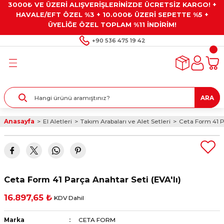
3000₺ VE ÜZERİ ALIŞVERİŞLERİNİZDE ÜCRETSİZ KARGO! +
Geri Dön
Geri Dön
Geri Dön
Geri Dön
Geri Dön
HAVALE/EFT ÖZEL %3 + 10.000₺ ÜZERİ SEPETTE %5 +
ÜYELİĞE ÖZEL TOPLAM %11 İNDİRİM!
ar
eyler
e Gresler
ndırma Taşları ve
+90 536 475 19 42
ar
eyiciler
ve Alet Setleri
ırıcılar
- Kaplama
ı
llenler
ARA
kler
eyler
ar ve Aksesuarları
Anasayfa
El Aletleri
Takım Arabaları ve Alet Setleri
Ceta Form 41 Pa
r
tırıcılar
arı
ı
 Yapıştırıcılar
ik Kesme Ve Taşlama Sıvıları
 Bits Uçlar
Ceta Form 41 Parça Anahtar Seti (EVA'lı)
lar
yleri
ları
ciler
16.897,65 ₺
KDV Dahil
r
ler
ciler
etler ve Multimetreler
Marka
CETA FORM