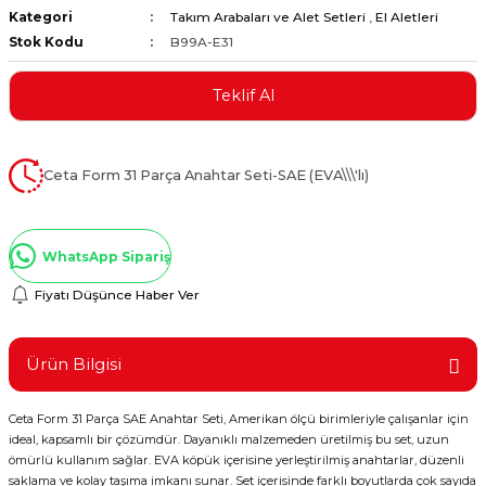
Kategori
Takım Arabaları ve Alet Setleri
,
El Aletleri
ştırıclar
lar ve Penseler
Stok Kodu
B99A-E31
cılar
i
Teklif Al
erleri
e Eğeler
Ceta Form 31 Parça Anahtar Seti-SAE (EVA\\\'lı)
i Kaplamalar
etleri
WhatsApp Sipariş
Fiyatı Düşünce Haber Ver
Atölye Aletleri
Ürün Bilgisi
Ceta Form 31 Parça SAE Anahtar Seti, Amerikan ölçü birimleriyle çalışanlar için
ideal, kapsamlı bir çözümdür. Dayanıklı malzemeden üretilmiş bu set, uzun
 Aksesuarları
ömürlü kullanım sağlar. EVA köpük içerisine yerleştirilmiş anahtarlar, düzenli
saklama ve kolay taşıma imkanı sunar. Set içerisinde farklı boyutlarda çok sayıda