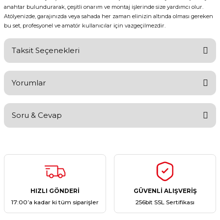
anahtar bulundurarak, çeşitli onarım ve montaj işlerinde size yardımcı olur.
Atölyenizde, garajınızda veya sahada her zaman elinizin altında olması gereken
bu set, profesyonel ve amatör kullanıcılar için vazgeçilmezdir.
Taksit Seçenekleri
Yorumlar
Soru & Cevap
Bu ürüne ilk yorumu siz yapın!
Yorum Yaz
Ürün hakkında henüz soru sorulmamış.
Soru Sor
HIZLI GÖNDERİ
GÜVENLİ ALIŞVERİŞ
17:00’a kadar ki tüm siparişler
256bit SSL Sertifikası