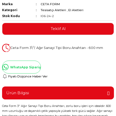
Marka
CETA FORM
ştırıclar
lar ve Penseler
Kategori
Tesisatçı Aletleri
,
El Aletleri
Stok Kodu
I06-24-2
cılar
i
Teklif Al
erleri
e Eğeler
i Kaplamalar
Ceta Form 3\'\' Ağır Sanayi Tipi Boru Anahtarı - 600 mm
etleri
WhatsApp Sipariş
Fiyatı Düşünce Haber Ver
Atölye Aletleri
Ürün Bilgisi
Ceta Form 3'' Ağır Sanayi Tipi Boru Anahtarı, zorlu boru işleri için idealdir. 600
 Aksesuarları
mm uzunluğu ve dayanıklı çelik yapısıyla yüksek tork gücü sağlar. Ağır sanayi
koşullarına uygun olarak tasarlanmış bu anahtar, boruları sıkıca kavrayarak