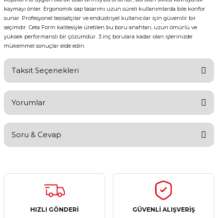
kaymayı önler. Ergonomik sap tasarımı uzun süreli kullanımlarda bile konfor
sunar. Profesyonel tesisatçılar ve endüstriyel kullanıcılar için güvenilir bir
seçimdir. Ceta Form kalitesiyle üretilen bu boru anahtarı, uzun ömürlü ve
yüksek performanslı bir çözümdür. 3 inç borulara kadar olan işlerinizde
mükemmel sonuçlar elde edin.
Taksit Seçenekleri
Yorumlar
Soru & Cevap
Bu ürüne ilk yorumu siz yapın!
Yorum Yaz
Ürün hakkında henüz soru sorulmamış.
Soru Sor
HIZLI GÖNDERİ
GÜVENLİ ALIŞVERİŞ