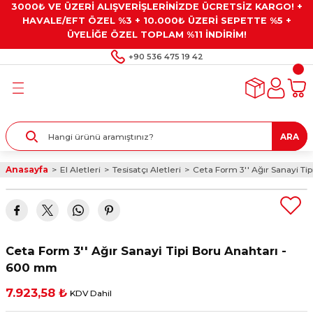
3000₺ VE ÜZERİ ALIŞVERİŞLERİNİZDE ÜCRETSİZ KARGO! +
Geri Dön
Geri Dön
Geri Dön
Geri Dön
Geri Dön
HAVALE/EFT ÖZEL %3 + 10.000₺ ÜZERİ SEPETTE %5 +
ÜYELİĞE ÖZEL TOPLAM %11 İNDİRİM!
ar
eyler
e Gresler
ndırma Taşları ve
+90 536 475 19 42
ar
eyiciler
ve Alet Setleri
ırıcılar
- Kaplama
ı
llenler
ARA
kler
eyler
ar ve Aksesuarları
Anasayfa
El Aletleri
Tesisatçı Aletleri
Ceta Form 3'' Ağır Sanayi T
r
tırıcılar
arı
ı
 Yapıştırıcılar
ik Kesme Ve Taşlama Sıvıları
 Bits Uçlar
Ceta Form 3'' Ağır Sanayi Tipi Boru Anahtarı -
lar
yleri
ları
ciler
600 mm
7.923,58 ₺
KDV Dahil
r
ler
ciler
etler ve Multimetreler