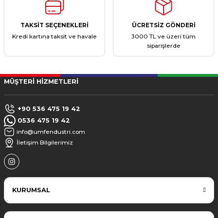
TAKSİT SEÇENEKLERİ
ÜCRETSİZ GÖNDERİ
Kredi kartına taksit ve havale
3000 TL ve üzeri tüm
siparişlerde
MÜŞTERİ HİZMETLERİ
+90 536 475 19 42
0536 475 19 42
info@umfendustri.com
İletişim Bilgilerimiz
KURUMSAL