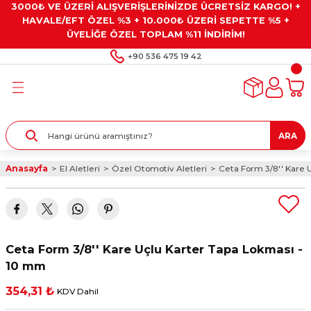
3000₺ VE ÜZERİ ALIŞVERİŞLERİNİZDE ÜCRETSİZ KARGO! +
Geri Dön
Geri Dön
Geri Dön
Geri Dön
Geri Dön
HAVALE/EFT ÖZEL %3 + 10.000₺ ÜZERİ SEPETTE %5 +
ÜYELİĞE ÖZEL TOPLAM %11 İNDİRİM!
ar
eyler
e Gresler
ndırma Taşları ve
+90 536 475 19 42
ar
eyiciler
ve Alet Setleri
ırıcılar
- Kaplama
ı
llenler
ARA
kler
eyler
ar ve Aksesuarları
Anasayfa
El Aletleri
Özel Otomotiv Aletleri
Ceta Form 3/8'' Kare 
r
tırıcılar
arı
ı
 Yapıştırıcılar
ik Kesme Ve Taşlama Sıvıları
 Bits Uçlar
Ceta Form 3/8'' Kare Uçlu Karter Tapa Lokması -
lar
yleri
ları
ciler
10 mm
354,31 ₺
KDV Dahil
r
ler
ciler
etler ve Multimetreler