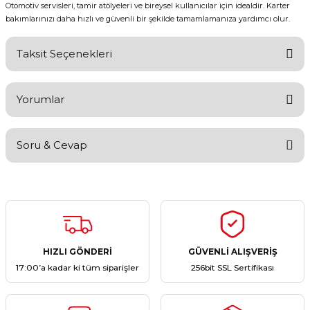
Otomotiv servisleri, tamir atölyeleri ve bireysel kullanıcılar için idealdir. Karter
bakımlarınızı daha hızlı ve güvenli bir şekilde tamamlamanıza yardımcı olur.
Taksit Seçenekleri
Yorumlar
Soru & Cevap
Bu ürüne ilk yorumu siz yapın!
Yorum Yaz
Ürün hakkında henüz soru sorulmamış.
Soru Sor
HIZLI GÖNDERİ
GÜVENLİ ALIŞVERİŞ
17:00’a kadar ki tüm siparişler
256bit SSL Sertifikası