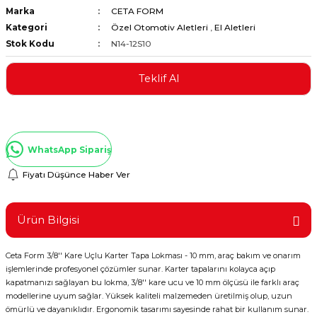
Marka
CETA FORM
ştırıclar
lar ve Penseler
Kategori
Özel Otomotiv Aletleri
,
El Aletleri
Stok Kodu
N14-12S10
cılar
i
Teklif Al
erleri
e Eğeler
i Kaplamalar
WhatsApp Sipariş
etleri
Fiyatı Düşünce Haber Ver
Ürün Bilgisi
Atölye Aletleri
Ceta Form 3/8'' Kare Uçlu Karter Tapa Lokması - 10 mm, araç bakım ve onarım
işlemlerinde profesyonel çözümler sunar. Karter tapalarını kolayca açıp
kapatmanızı sağlayan bu lokma, 3/8'' kare ucu ve 10 mm ölçüsü ile farklı araç
 Aksesuarları
modellerine uyum sağlar. Yüksek kaliteli malzemeden üretilmiş olup, uzun
ömürlü ve dayanıklıdır. Ergonomik tasarımı sayesinde rahat bir kullanım sunar.