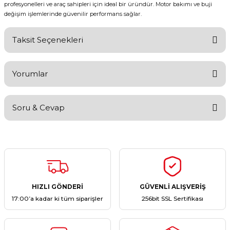
profesyonelleri ve araç sahipleri için ideal bir üründür. Motor bakımı ve buji
değişim işlemlerinde güvenilir performans sağlar.
Taksit Seçenekleri
Yorumlar
Soru & Cevap
Bu ürüne ilk yorumu siz yapın!
Yorum Yaz
Ürün hakkında henüz soru sorulmamış.
Soru Sor
HIZLI GÖNDERİ
GÜVENLİ ALIŞVERİŞ
17:00’a kadar ki tüm siparişler
256bit SSL Sertifikası