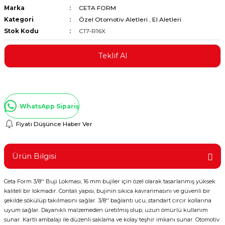
Marka
CETA FORM
ştırıclar
lar ve Penseler
Kategori
Özel Otomotiv Aletleri
,
El Aletleri
Stok Kodu
C17-R16X
cılar
i
Teklif Al
erleri
e Eğeler
i Kaplamalar
WhatsApp Sipariş
etleri
Fiyatı Düşünce Haber Ver
Ürün Bilgisi
Atölye Aletleri
Ceta Form 3/8'' Buji Lokması, 16 mm bujiler için özel olarak tasarlanmış yüksek
kaliteli bir lokmadır. Contalı yapısı, bujinin sıkıca kavranmasını ve güvenli bir
şekilde sökülüp takılmasını sağlar. 3/8'' bağlantı ucu, standart cırcır kollarına
 Aksesuarları
uyum sağlar. Dayanıklı malzemeden üretilmiş olup, uzun ömürlü kullanım
sunar. Kartlı ambalajı ile düzenli saklama ve kolay teşhir imkanı sunar. Otomotiv