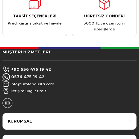
TAKSİT SEÇENEKLERİ
ÜCRETSİZ GÖNDERİ
Kredi kartına taksit ve havale
3000 TL ve üzeri tüm
siparişlerde
MÜŞTERİ HİZMETLERİ
+90 536 475 19 42
0536 475 19 42
info@umfendustri.com
İletişim Bilgilerimiz
KURUMSAL