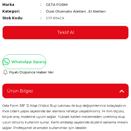
Marka
CETA FORM
ştırıclar
lar ve Penseler
Kategori
Özel Otomotiv Aletleri
,
El Aletleri
Stok Kodu
C17-R14CX
cılar
i
Teklif Al
erleri
e Eğeler
i Kaplamalar
WhatsApp Sipariş
etleri
Fiyatı Düşünce Haber Ver
Ürün Bilgisi
Atölye Aletleri
Ceta Form 3/8" 12 Köşe (Yıldız) Buji Lokması ile buji değişimlerinizi kolaylaştırın.
İnce cidarlı yapısı sayesinde dar alanlara rahatça ulaşabilirsiniz. 14 mm ölçüsü,
birçok araç modeline uyum sağlar. Yüksek kaliteli malzemeden üretilmiş olup
 Aksesuarları
uzun ömürlü kullanım sunar. Kartlı ambalajı sayesinde düzenli saklama imkanı
sağlar. Profesyonel ve amatör kullanımlar için idealdir.