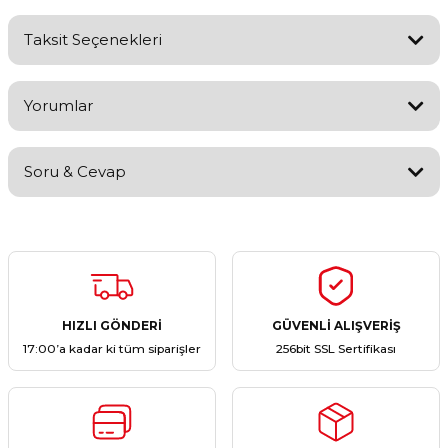
Taksit Seçenekleri
Yorumlar
Soru & Cevap
Bu ürüne ilk yorumu siz yapın!
Yorum Yaz
Ürün hakkında henüz soru sorulmamış.
Soru Sor
HIZLI GÖNDERİ
GÜVENLİ ALIŞVERİŞ
17:00’a kadar ki tüm siparişler
256bit SSL Sertifikası