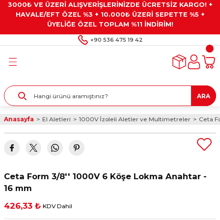
3000₺ VE ÜZERİ ALIŞVERİŞLERİNİZDE ÜCRETSİZ KARGO! +
Geri Dön
Geri Dön
Geri Dön
Geri Dön
Geri Dön
HAVALE/EFT ÖZEL %3 + 10.000₺ ÜZERİ SEPETTE %5 +
ÜYELİĞE ÖZEL TOPLAM %11 İNDİRİM!
ar
eyler
e Gresler
ndırma Taşları ve
+90 536 475 19 42
ar
eyiciler
ve Alet Setleri
ırıcılar
- Kaplama
ı
llenler
ARA
kler
eyler
ar ve Aksesuarları
Anasayfa
El Aletleri
1000V İzoleli Aletler ve Multimetreler
Ceta F
r
tırıcılar
arı
ı
 Yapıştırıcılar
ik Kesme Ve Taşlama Sıvıları
 Bits Uçlar
Ceta Form 3/8'' 1000V 6 Köşe Lokma Anahtar -
lar
yleri
ları
ciler
16 mm
426,33 ₺
KDV Dahil
r
ler
ciler
etler ve Multimetreler