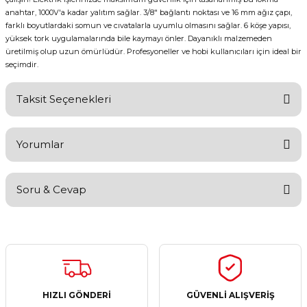
anahtar, 1000V'a kadar yalıtım sağlar. 3/8" bağlantı noktası ve 16 mm ağız çapı,
farklı boyutlardaki somun ve cıvatalarla uyumlu olmasını sağlar. 6 köşe yapısı,
yüksek tork uygulamalarında bile kaymayı önler. Dayanıklı malzemeden
üretilmiş olup uzun ömürlüdür. Profesyoneller ve hobi kullanıcıları için ideal bir
seçimdir.
Taksit Seçenekleri
Yorumlar
Soru & Cevap
Bu ürüne ilk yorumu siz yapın!
Yorum Yaz
Ürün hakkında henüz soru sorulmamış.
Soru Sor
HIZLI GÖNDERİ
GÜVENLİ ALIŞVERİŞ