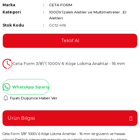
Marka
CETA FORM
ştırıclar
lar ve Penseler
Kategori
1000V İzoleli Aletler ve Multimetreler
,
El
Aletleri
cılar
i
Stok Kodu
GC12-H16
erleri
e Eğeler
Teklif Al
i Kaplamalar
Ceta Form 3/8\'\' 1000V 6 Köşe Lokma Anahtar - 16 mm
etleri
WhatsApp Sipariş
Fiyatı Düşünce Haber Ver
Atölye Aletleri
Ürün Bilgisi
 Aksesuarları
Ceta Form 3/8" 1000V 6 Köşe Lokma Anahtar - 16 mm ile güvenli ve hassas
çalışın! Elektrik işlerinizde maksimum güvenlik için tasarlanmış bu lokma