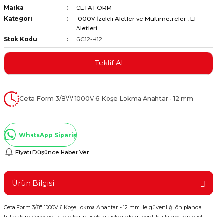
Marka
CETA FORM
ştırıclar
lar ve Penseler
Kategori
1000V İzoleli Aletler ve Multimetreler
,
El
Aletleri
cılar
i
Stok Kodu
GC12-H12
erleri
e Eğeler
Teklif Al
i Kaplamalar
Ceta Form 3/8\'\' 1000V 6 Köşe Lokma Anahtar - 12 mm
etleri
WhatsApp Sipariş
Fiyatı Düşünce Haber Ver
Atölye Aletleri
Ürün Bilgisi
 Aksesuarları
Ceta Form 3/8" 1000V 6 Köşe Lokma Anahtar - 12 mm ile güvenliği ön planda
tutarak profesyonel işler çıkarın. Elektrik işlerinde güvenli kullanım için özel