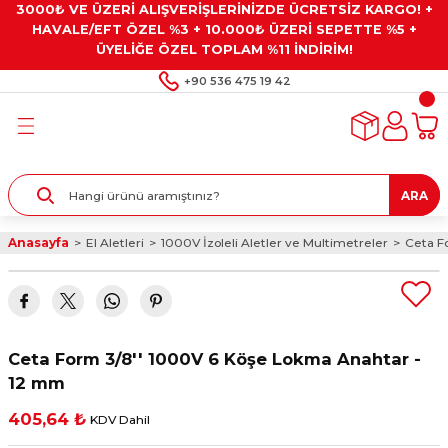
3000₺ VE ÜZERİ ALIŞVERİŞLERİNİZDE ÜCRETSİZ KARGO! +
Geri Dön
Geri Dön
Geri Dön
Geri Dön
Geri Dön
HAVALE/EFT ÖZEL %3 + 10.000₺ ÜZERİ SEPETTE %5 +
ÜYELİĞE ÖZEL TOPLAM %11 İNDİRİM!
ar
eyler
e Gresler
ndırma Taşları ve
+90 536 475 19 42
ar
eyiciler
ve Alet Setleri
ırıcılar
- Kaplama
ı
llenler
ARA
kler
eyler
ar ve Aksesuarları
Anasayfa
El Aletleri
1000V İzoleli Aletler ve Multimetreler
Ceta F
r
tırıcılar
arı
ı
 Yapıştırıcılar
ik Kesme Ve Taşlama Sıvıları
 Bits Uçlar
Ceta Form 3/8'' 1000V 6 Köşe Lokma Anahtar -
lar
yleri
ları
ciler
12 mm
405,64 ₺
KDV Dahil
r
ler
ciler
etler ve Multimetreler