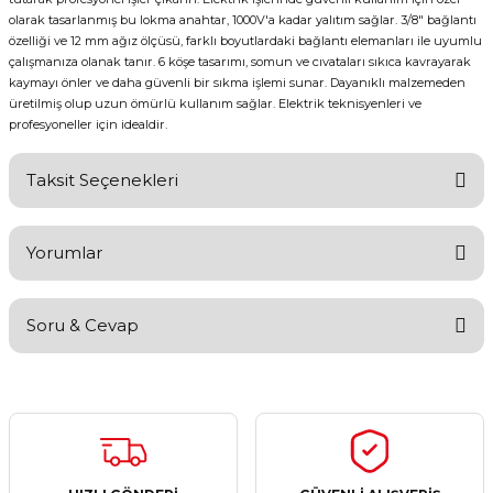
olarak tasarlanmış bu lokma anahtar, 1000V'a kadar yalıtım sağlar. 3/8" bağlantı
özelliği ve 12 mm ağız ölçüsü, farklı boyutlardaki bağlantı elemanları ile uyumlu
çalışmanıza olanak tanır. 6 köşe tasarımı, somun ve cıvataları sıkıca kavrayarak
kaymayı önler ve daha güvenli bir sıkma işlemi sunar. Dayanıklı malzemeden
üretilmiş olup uzun ömürlü kullanım sağlar. Elektrik teknisyenleri ve
profesyoneller için idealdir.
Taksit Seçenekleri
Yorumlar
Soru & Cevap
Bu ürüne ilk yorumu siz yapın!
Yorum Yaz
Ürün hakkında henüz soru sorulmamış.
Soru Sor