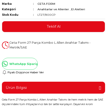
Marka
CETA FORM
ştırıclar
lar ve Penseler
Kategori
Anahtarlar ve Allenler
,
El Aletleri
Stok Kodu
LT27/800CP
cılar
i
Teklif Al
erleri
e Eğeler
i Kaplamalar
Ceta Form 27 Parça Kombo L Allen Anahtar Takımı -
Metrik/SAE
etleri
WhatsApp Sipariş
Fiyatı Düşünce Haber Ver
Atölye Aletleri
Ürün Bilgisi
 Aksesuarları
Ceta Form 27 Parça Kombo L Allen Anahtar Takımı ile hem metrik hem de SAE
ölçülerindeki tüm ihtiyaçlarınızı tek bir sette karşılayın. Dayanıklı krom