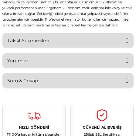
vanadyum çeliğinden üretilmiş bu anahtarlar, uzun ömürlü kullanım ve
yüksek performans sunar. Ergonomik L tasarım, zorlu açılarda bile kolay ve etkili
sıkma imkanı sağlar. Set içeriğindeki geniş anahtar yelpazesi sayesinde farklı
uygulamalar için idealdir. Profesyonel ve amatör kullanıcılar için vazgeçilmez
bir araç seti. Düzenli saklama ve taşıma için özel taşıma çantası dahildir.
Taksit Seçenekleri
Yorumlar
Soru & Cevap
Bu ürüne ilk yorumu siz yapın!
Yorum Yaz
Ürün hakkında henüz soru sorulmamış.
Soru Sor
HIZLI GÖNDERİ
GÜVENLİ ALIŞVERİŞ
17:00’a kadar ki tüm siparişler
256bit SSL Sertifikası