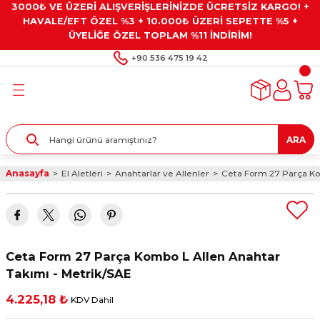
3000₺ VE ÜZERİ ALIŞVERİŞLERİNİZDE ÜCRETSİZ KARGO! +
Geri Dön
Geri Dön
Geri Dön
Geri Dön
Geri Dön
HAVALE/EFT ÖZEL %3 + 10.000₺ ÜZERİ SEPETTE %5 +
ÜYELİĞE ÖZEL TOPLAM %11 İNDİRİM!
ar
eyler
e Gresler
ndırma Taşları ve
+90 536 475 19 42
ar
eyiciler
ve Alet Setleri
ırıcılar
- Kaplama
ı
llenler
ARA
kler
eyler
ar ve Aksesuarları
Anasayfa
El Aletleri
Anahtarlar ve Allenler
Ceta Form 27 Parça Ko
r
tırıcılar
arı
ı
 Yapıştırıcılar
ik Kesme Ve Taşlama Sıvıları
 Bits Uçlar
Ceta Form 27 Parça Kombo L Allen Anahtar
lar
yleri
ları
ciler
Takımı - Metrik/SAE
4.225,18 ₺
KDV Dahil
r
ler
ciler
etler ve Multimetreler