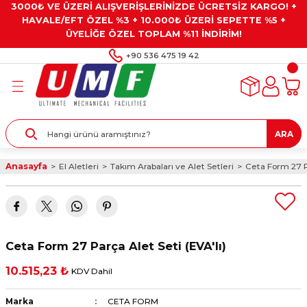
3000₺ VE ÜZERİ ALIŞVERİŞLERİNİZDE ÜCRETSİZ KARGO! +
Geri Dön
Geri Dön
Geri Dön
Geri Dön
Geri Dön
HAVALE/EFT ÖZEL %3 + 10.000₺ ÜZERİ SEPETTE %5 +
ÜYELİĞE ÖZEL TOPLAM %11 İNDİRİM!
ar
eyler
e Gresler
ndırma Taşları ve
+90 536 475 19 42
ar
eyiciler
ve Alet Setleri
ırıcılar
- Kaplama
ı
llenler
ARA
kler
eyler
ar ve Aksesuarları
Anasayfa
El Aletleri
Takım Arabaları ve Alet Setleri
Ceta Form 27 Pa
r
tırıcılar
arı
ı
 Yapıştırıcılar
ik Kesme Ve Taşlama Sıvıları
 Bits Uçlar
Ceta Form 27 Parça Alet Seti (EVA'lı)
lar
yleri
ları
ciler
10.515,23 ₺
KDV Dahil
r
ler
ciler
etler ve Multimetreler
Marka
CETA FORM