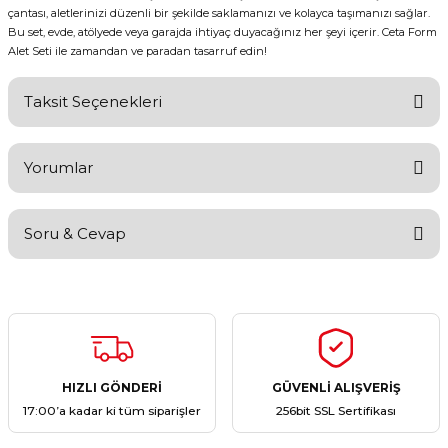
çantası, aletlerinizi düzenli bir şekilde saklamanızı ve kolayca taşımanızı sağlar.
Bu set, evde, atölyede veya garajda ihtiyaç duyacağınız her şeyi içerir. Ceta Form
Alet Seti ile zamandan ve paradan tasarruf edin!
Taksit Seçenekleri
Yorumlar
Soru & Cevap
Bu ürüne ilk yorumu siz yapın!
Yorum Yaz
Ürün hakkında henüz soru sorulmamış.
Soru Sor
HIZLI GÖNDERİ
GÜVENLİ ALIŞVERİŞ
17:00’a kadar ki tüm siparişler
256bit SSL Sertifikası