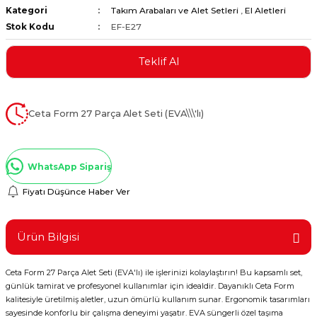
Kategori
Takım Arabaları ve Alet Setleri
,
El Aletleri
ştırıclar
lar ve Penseler
Stok Kodu
EF-E27
cılar
i
Teklif Al
erleri
e Eğeler
Ceta Form 27 Parça Alet Seti (EVA\\\'lı)
i Kaplamalar
etleri
WhatsApp Sipariş
Fiyatı Düşünce Haber Ver
Atölye Aletleri
Ürün Bilgisi
Ceta Form 27 Parça Alet Seti (EVA'lı) ile işlerinizi kolaylaştırın! Bu kapsamlı set,
günlük tamirat ve profesyonel kullanımlar için idealdir. Dayanıklı Ceta Form
 Aksesuarları
kalitesiyle üretilmiş aletler, uzun ömürlü kullanım sunar. Ergonomik tasarımları
sayesinde konforlu bir çalışma deneyimi yaşatır. EVA süngerli özel taşıma