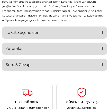
boyutta kombine ve çatal ağız anahtar içerir. Dayanıklı krom vanadyum
çeliğinden üretilmiş olup, uzun ömürlü ve güvenilir performans sunar.
Ergonomik tasarımı sayesinde rahat kullanım sağlar. EVA sünger yuvalı özel
kutusu, anahtarları düzenli bir şekilde saklamanızı ve taşımanızı kolaylaştırır.
Atölyenizde veya garajınızda olmazsa olmaz bir settir.
Taksit Seçenekleri
Yorumlar
Soru & Cevap
Bu ürüne ilk yorumu siz yapın!
Yorum Yaz
Ürün hakkında henüz soru sorulmamış.
Soru Sor
HIZLI GÖNDERİ
GÜVENLİ ALIŞVERİŞ
17:00’a kadar ki tüm siparişler
256bit SSL Sertifikası