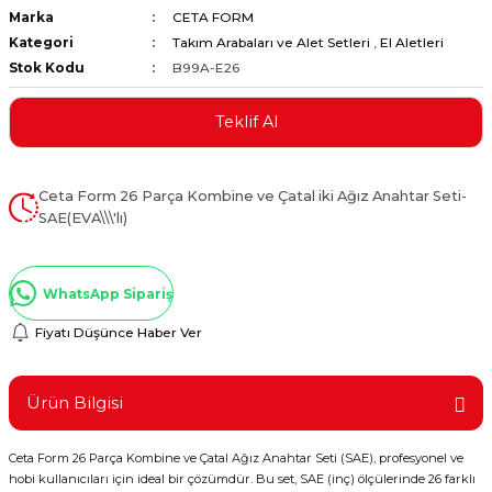
Marka
CETA FORM
ştırıclar
lar ve Penseler
Kategori
Takım Arabaları ve Alet Setleri
,
El Aletleri
Stok Kodu
B99A-E26
cılar
i
Teklif Al
erleri
e Eğeler
i Kaplamalar
Ceta Form 26 Parça Kombine ve Çatal iki Ağız Anahtar Seti-
SAE(EVA\\\'lı)
etleri
WhatsApp Sipariş
Fiyatı Düşünce Haber Ver
Atölye Aletleri
Ürün Bilgisi
 Aksesuarları
Ceta Form 26 Parça Kombine ve Çatal Ağız Anahtar Seti (SAE), profesyonel ve
hobi kullanıcıları için ideal bir çözümdür. Bu set, SAE (inç) ölçülerinde 26 farklı