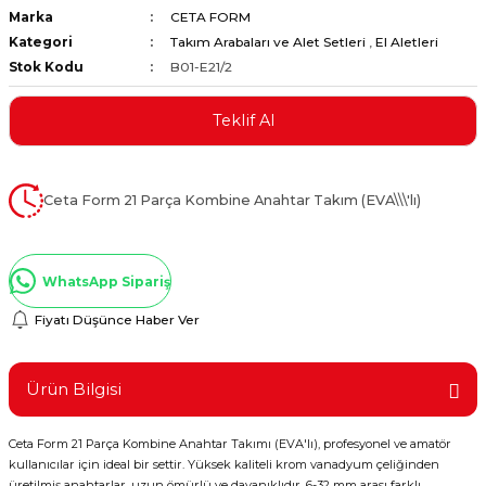
Marka
CETA FORM
ştırıclar
lar ve Penseler
Kategori
Takım Arabaları ve Alet Setleri
,
El Aletleri
Stok Kodu
B01-E21/2
cılar
i
Teklif Al
erleri
e Eğeler
i Kaplamalar
Ceta Form 21 Parça Kombine Anahtar Takım (EVA\\\'lı)
etleri
WhatsApp Sipariş
Fiyatı Düşünce Haber Ver
Atölye Aletleri
Ürün Bilgisi
Ceta Form 21 Parça Kombine Anahtar Takımı (EVA'lı), profesyonel ve amatör
 Aksesuarları
kullanıcılar için ideal bir settir. Yüksek kaliteli krom vanadyum çeliğinden
üretilmiş anahtarlar, uzun ömürlü ve dayanıklıdır. 6-32 mm arası farklı