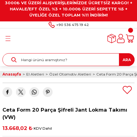
3000₺ VE ÜZERİ ALIŞVERİŞLERİNİZDE ÜCRETSİZ KARGO! +
Geri Dön
Geri Dön
Geri Dön
Geri Dön
Geri Dön
HAVALE/EFT ÖZEL %3 + 10.000₺ ÜZERİ SEPETTE %5 +
ÜYELİĞE ÖZEL TOPLAM %11 İNDİRİM!
ar
eyler
e Gresler
ndırma Taşları ve
+90 536 475 19 42
ar
eyiciler
ve Alet Setleri
ırıcılar
- Kaplama
ı
llenler
ARA
kler
eyler
ar ve Aksesuarları
Anasayfa
El Aletleri
Özel Otomotiv Aletleri
Ceta Form 20 Parça Şi
r
tırıcılar
arı
ı
 Yapıştırıcılar
ik Kesme Ve Taşlama Sıvıları
 Bits Uçlar
Ceta Form 20 Parça Şifreli Jant Lokma Takımı
lar
yleri
ları
ciler
(VW)
13.668,02 ₺
KDV Dahil
r
ler
ciler
etler ve Multimetreler