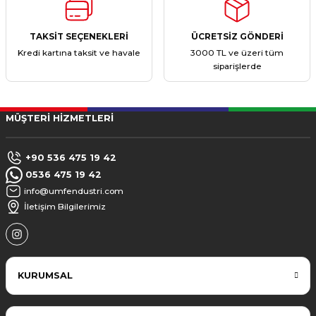
TAKSİT SEÇENEKLERİ
ÜCRETSİZ GÖNDERİ
Kredi kartına taksit ve havale
3000 TL ve üzeri tüm
siparişlerde
MÜŞTERİ HİZMETLERİ
+90 536 475 19 42
0536 475 19 42
info@umfendustri.com
İletişim Bilgilerimiz
KURUMSAL