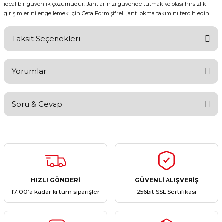
ideal bir güvenlik çözümüdür. Jantlarınızı güvende tutmak ve olası hırsızlık
girişimlerini engellemek için Ceta Form şifreli jant lokma takımını tercih edin.
Taksit Seçenekleri
Yorumlar
Soru & Cevap
Bu ürüne ilk yorumu siz yapın!
Yorum Yaz
Ürün hakkında henüz soru sorulmamış.
Soru Sor
HIZLI GÖNDERİ
GÜVENLİ ALIŞVERİŞ
17:00’a kadar ki tüm siparişler
256bit SSL Sertifikası