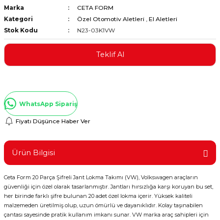
Marka
CETA FORM
ştırıclar
lar ve Penseler
Kategori
Özel Otomotiv Aletleri
,
El Aletleri
Stok Kodu
N23-03K1VW
cılar
i
Teklif Al
erleri
e Eğeler
i Kaplamalar
WhatsApp Sipariş
etleri
Fiyatı Düşünce Haber Ver
Ürün Bilgisi
Atölye Aletleri
Ceta Form 20 Parça Şifreli Jant Lokma Takımı (VW), Volkswagen araçların
güvenliği için özel olarak tasarlanmıştır. Jantları hırsızlığa karşı koruyan bu set,
her birinde farklı şifre bulunan 20 adet özel lokma içerir. Yüksek kaliteli
 Aksesuarları
malzemeden üretilmiş olup, uzun ömürlü ve dayanıklıdır. Kolay taşınabilen
çantası sayesinde pratik kullanım imkanı sunar. VW marka araç sahipleri için